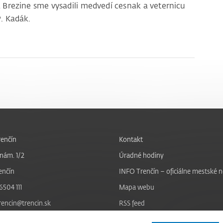
Na Brezine sme vysadili medvedí cesnak a veternicu
P. Kadák.
enčín
Kontakt
nám. 1/2
Úradné hodiny
enčín
INFO Trenčín – oficiálne mestské 
6504 111
Mapa webu
trencin@trencin.sk
RSS feed
Nastavenie cookies