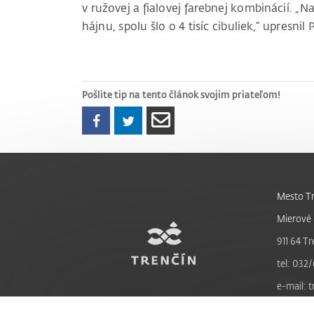
v ružovej a fialovej farebnej kombinácií. „
hájnu, spolu šlo o 4 tisíc cibuliek,“ upresnil 
Pošlite tip na tento článok svojim priateľom!
Mesto Tr
Mierové 
911 64 Tr
tel: 032/
e-mail: 