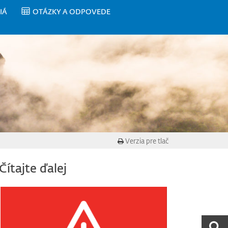
IÁ
OTÁZKY A ODPOVEDE
Verzia pre tlač
Čítajte ďalej