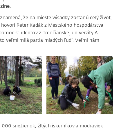
zine.
o znamená, že na mieste výsadby zostanú celý život,
“ hovorí Peter Kadák z Mestského hospodárstva
 pomoc študentov z Trenčianskej univerzity A.
to veľmi milá partia mladých ľudí. Veľmi nám
6 000 snežienok, žltých iskerníkov a modraviek