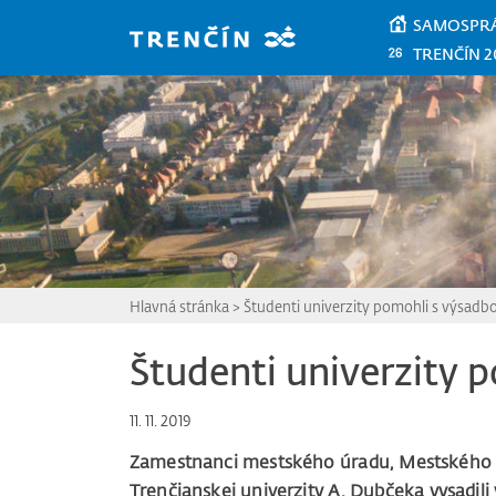
Prejsť na hlavný obsah
SAMOSPR
TRENČÍN 2
Hlavná stránka
>
Študenti univerzity pomohli s výsadb
Študenti univerzity 
11. 11. 2019
Zamestnanci mestského úradu, Mestského h
Trenčianskej univerzity A. Dubčeka vysadili 