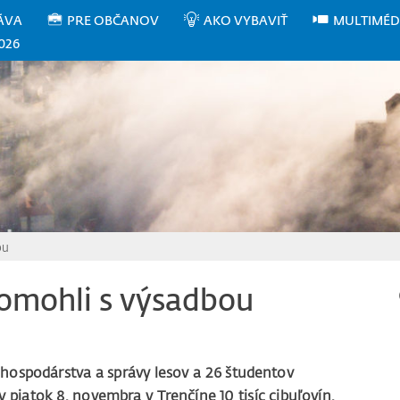
ÁVA
PRE OBČANOV
AKO VYBAVIŤ
MULTIMÉD
026
ou
pomohli s výsadbou
ospodárstva a správy lesov a 26 študentov
v piatok 8. novembra v Trenčíne 10 tisíc cibuľovín.