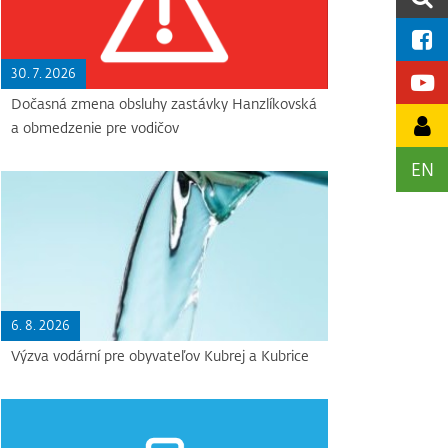
30. 7. 2026
Dočasná zmena obsluhy zastávky Hanzlíkovská
a obmedzenie pre vodičov
EN
6. 8. 2026
Výzva vodární pre obyvateľov Kubrej a Kubrice