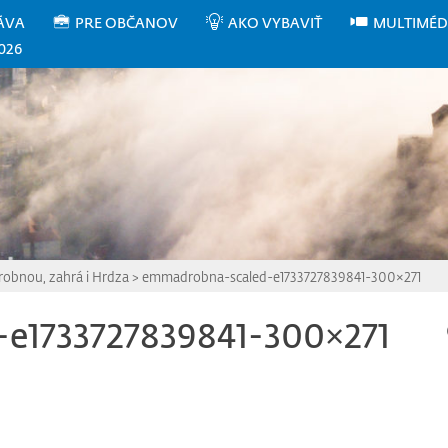
ÁVA
PRE OBČANOV
AKO VYBAVIŤ
MULTIMÉD
026
robnou, zahrá i Hrdza
>
emmadrobna-scaled-e1733727839841-300×271
e1733727839841-300×271