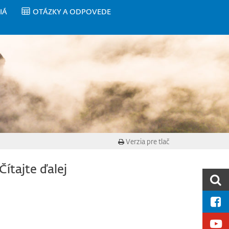
IÁ
OTÁZKY A ODPOVEDE
Verzia pre tlač
Čítajte ďalej