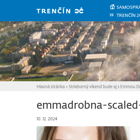
Prejsť na hlavný obsah
SAMOSPR
TRENČÍN 2
Hlavná stránka
>
Strieborný víkend bude aj s Emmou D
emmadrobna-scaled-
10. 12. 2024