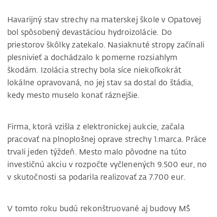
Havarijný stav strechy na materskej škole v Opatovej
bol spôsobený devastáciou hydroizolácie. Do
priestorov škôlky zatekalo. Nasiaknuté stropy začínali
plesnivieť a dochádzalo k pomerne rozsiahlym
škodám. Izolácia strechy bola síce niekoľkokrát
lokálne opravovaná, no jej stav sa dostal do štádia,
kedy mesto muselo konať ráznejšie.
Firma, ktorá vzišla z elektronickej aukcie, začala
pracovať na plnoplošnej oprave strechy 1.marca. Práce
trvali jeden týždeň. Mesto malo pôvodne na túto
investičnú akciu v rozpočte vyčlenených 9.500 eur, no
v skutočnosti sa podarila realizovať za 7.700 eur.
V tomto roku budú rekonštruované aj budovy MŠ