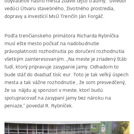
obyvateľov nášho mesta zbavili tejto traumy,“ uviedol
vedúci Útvaru stavebného, životného prostredia,
dopravy a investícií MsÚ Trenčín Ján Forgáč.
Podľa trenčianskeho primátora Richarda Rybníčka
musí ešte mesto počkať na nadobudnutie
právoplatnosti rozhodnutia po doručení rozhodnutia
všetkým zainteresovaným. „Na meste je zriadený štáb
ľudí, ktorý pripravuje zasypanie jamy. Odhadom to
bude stáť do dvadsať tisíc eur. Toto je tak veľký úspech
mesta a tak vážne rozhodnutie , že som presvedčený,
že sa nájdu aj sponzori v meste, ktorí budú
spolupracovať na zasypaní jamy bez nároku na
peniaze,“ povedal R. Rybníček.