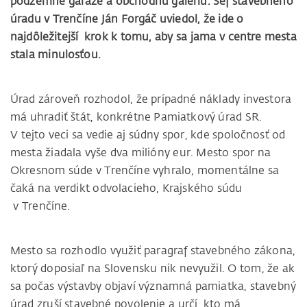
podzemné garáže a obchodnú galériu. Šéf stavebného
úradu v Trenčíne Ján Forgáč uviedol, že ide o
najdôležitejší krok k tomu, aby sa jama v centre mesta
stala minulosťou.
Úrad zároveň rozhodol, že prípadné náklady investora
má uhradiť štát, konkrétne Pamiatkový úrad SR.
V tejto veci sa vedie aj súdny spor, kde spoločnosť od
mesta žiadala vyše dva milióny eur. Mesto spor na
Okresnom súde v Trenčíne vyhralo, momentálne sa
čaká na verdikt odvolacieho, Krajského súdu
v Trenčíne.
Mesto sa rozhodlo využiť paragraf stavebného zákona,
ktorý doposiaľ na Slovensku nik nevyužil. O tom, že ak
sa počas výstavby objaví významná pamiatka, stavebný
úrad zruší stavebné povolenie a určí, kto má