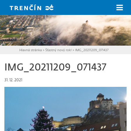
Prejsť na hlavný obsah
Hlavná stránka
>
Šťastný nový rok!
>
IMG_20211209_071437
IMG_20211209_071437
31. 12. 2021