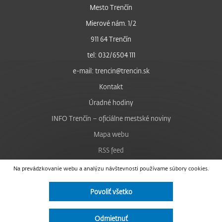
Mesto Trenčín
Mierové nám. 1/2
911 64 Trenčín
tel: 032/6504 111
e-mail: trencin@trencin.sk
Kontakt
Úradné hodiny
INFO Trenčín – oficiálne mestské noviny
Mapa webu
RSS feed
Nastavenie cookies
Na prevádzkovanie webu a analýzu návštevnosti používame súbory cookies.
Facebook
Povoliť všetko
YouTube
Instagram
Odmietnuť