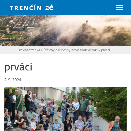
Prejsť na hlavný obsah
Hlavná stránka
>
Šťastný a úspešný nový školský rok!
>
prváci
prváci
2. 9. 2024