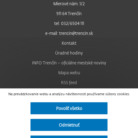
Mierové nám. 1/2
911 64 Trenčín
tel: 032/6504 111
e-mail: trencin@trencin.sk
Kontakt
Úradné hodiny
INFO Trenčín – oficiálne mestské noviny
Mapa webu
RSS feed
Nastavenie cookies
Na prevádzkovanie webu a analýzu návštevnosti používame súbory cookies.
Facebook
Povoliť všetko
YouTube
Instagram
Odmietnuť
Vyhlásenie o prístupnosti