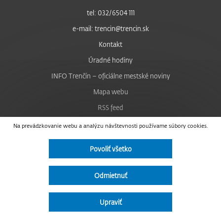
tel: 032/6504 111
e-mail: trencin@trencin.sk
Kontakt
Úradné hodiny
INFO Trenčín – oficiálne mestské noviny
Mapa webu
RSS feed
Nastavenie cookies
Na prevádzkovanie webu a analýzu návštevnosti používame súbory cookies.
Facebook
Povoliť všetko
YouTube
Instagram
Odmietnuť
Vyhlásenie o prístupnosti
Upraviť