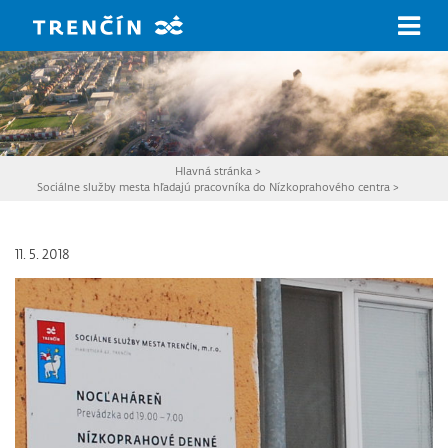
Prejsť na hlavný obsah
Hlavná stránka
>
Sociálne služby mesta hľadajú pracovníka do Nízkoprahového centra
>
11. 5. 2018