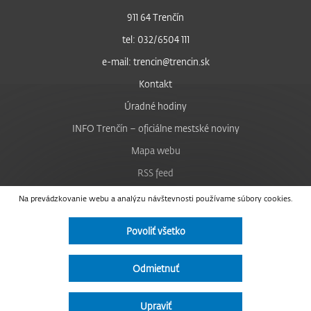
911 64 Trenčín
tel: 032/6504 111
e-mail: trencin@trencin.sk
Kontakt
Úradné hodiny
INFO Trenčín – oficiálne mestské noviny
Mapa webu
RSS feed
Nastavenie cookies
Na prevádzkovanie webu a analýzu návštevnosti používame súbory cookies.
Facebook
Povoliť všetko
YouTube
Instagram
Odmietnuť
Vyhlásenie o prístupnosti
Upraviť