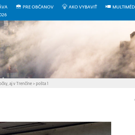
ÁVA
PRE OBČANOV
AKO VYBAVIŤ
MULTIMÉD
026
čky, aj v Trenčíne
>
pošta 1