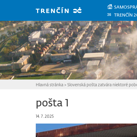
Prejsť na hlavný obsah
SAMOSPR
TRENČÍN 2
Hlavná stránka
>
Slovenská pošta zatvára niektoré pobo
pošta 1
14. 7. 2025