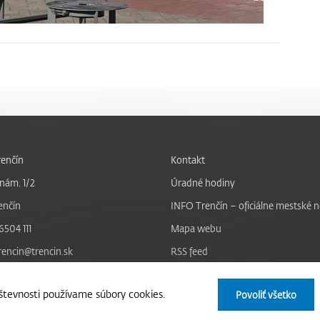
enčín
Kontakt
nám. 1/2
Úradné hodiny
enčín
INFO Trenčín – oficiálne mestské 
6504 111
Mapa webu
trencin@trencin.sk
RSS feed
Nastavenie cookies
tevnosti používame súbory cookies.
Povoliť všetko