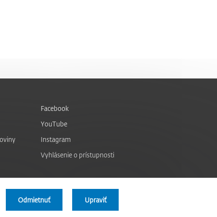
Facebook
YouTube
noviny
Instagram
Vyhlásenie o prístupnosti
Odmietnuť
Upraviť