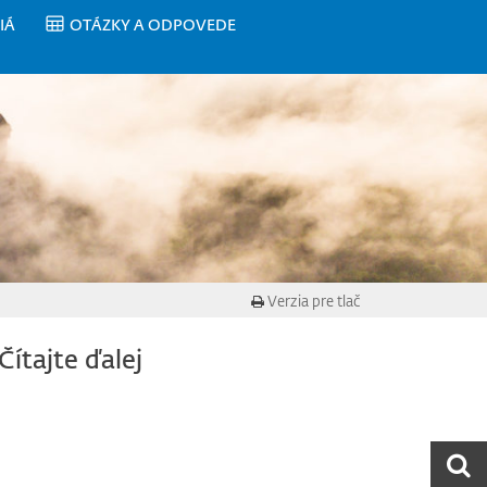
IÁ
OTÁZKY A ODPOVEDE
Verzia pre tlač
Čítajte ďalej