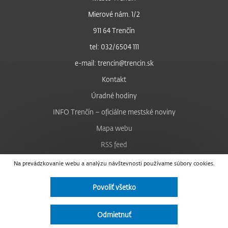
Mierové nám. 1/2
911 64 Trenčín
tel: 032/6504 111
e-mail: trencin@trencin.sk
Kontakt
Úradné hodiny
INFO Trenčín – oficiálne mestské noviny
Mapa webu
RSS feed
Nastavenie cookies
Na prevádzkovanie webu a analýzu návštevnosti používame súbory cookies.
Facebook
Povoliť všetko
YouTube
Instagram
Odmietnuť
Vyhlásenie o prístupnosti