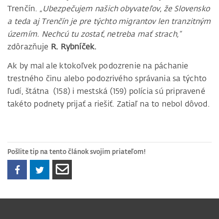
Trenčín.
„Ubezpečujem našich obyvateľov, že Slovensko
a teda aj Trenčín je pre týchto migrantov len tranzitným
územím. Nechcú tu zostať, netreba mať strach,“
zdôrazňuje
R. Rybníček.
Ak by mal ale ktokoľvek podozrenie na páchanie
trestného činu alebo podozrivého správania sa týchto
ľudí, štátna (158) i mestská (159) polícia sú pripravené
takéto podnety prijať a riešiť. Zatiaľ na to nebol dôvod.
Pošlite tip na tento článok svojim priateľom!