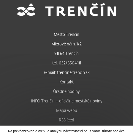
Mesto Trenčín
Mierové nám. 1/2
911 64 Trenčín
tel: 032/6504 111
e-mail: trencin@trencin.sk
Kontakt
Úradné hodiny
INFO Trenčín – oficiálne mestské noviny
Mapa webu
RSS feed
Nastavenie cookies
Na prevádzkovanie webu a analýzu návštevnosti používame súbory cookies.