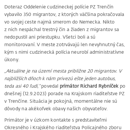
Doteraz Oddelenie cudzineckej polície PZ Trenčín
vybavilo 350 migrantov, z ktorých väčšina pokračovala
vo svojej ceste najmä smerom do Nemecka. Nikto
z nich nespáchal trestný čin a žiaden z migrantov sa
nedopustil ani priestupku. Všetci boli a sú
monitorovaní. V meste zotrvávajú len nevyhnutný čas,
kým s nimi cudzinecká polícia neurobí administratívne
úkony.
„Aktuálne je na území mesta približne 20 migrantov. V
najbližších dňoch k nám privezú ešte jeden autobus,
teda asi 40 ľudí,“
povedal
primátor Richard Rybníček
po
dnešnej (12.9.2023) porade na Krajskom riaditeľstve PZ
v Trenčíne. Situácia je pokojná, momentálne nie sú
dôvody na akékoľvek obavy našich obyvateľov.
Primátor je v úzkom kontakte s predstaviteľmi
Okresného i Krajského riaditeľstva Policajného zboru