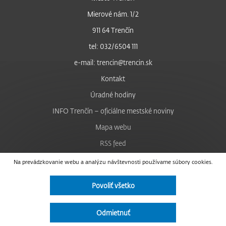
Mierové nám. 1/2
911 64 Trenčín
tel: 032/6504 111
e-mail: trencin@trencin.sk
Kontakt
Úradné hodiny
INFO Trenčín – oficiálne mestské noviny
Mapa webu
RSS feed
Nastavenie cookies
Na prevádzkovanie webu a analýzu návštevnosti používame súbory cookies.
Facebook
Povoliť všetko
YouTube
Instagram
Odmietnuť
Vyhlásenie o prístupnosti