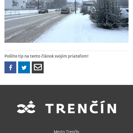
Pošlite tip na tento článok svojim priateľom!
Mesto Trenčín