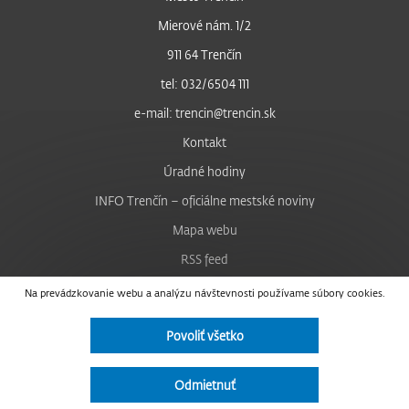
Mierové nám. 1/2
911 64 Trenčín
tel: 032/6504 111
e-mail: trencin@trencin.sk
Kontakt
Úradné hodiny
INFO Trenčín – oficiálne mestské noviny
Mapa webu
RSS feed
Nastavenie cookies
Na prevádzkovanie webu a analýzu návštevnosti používame súbory cookies.
Facebook
Povoliť všetko
YouTube
Instagram
Odmietnuť
Vyhlásenie o prístupnosti