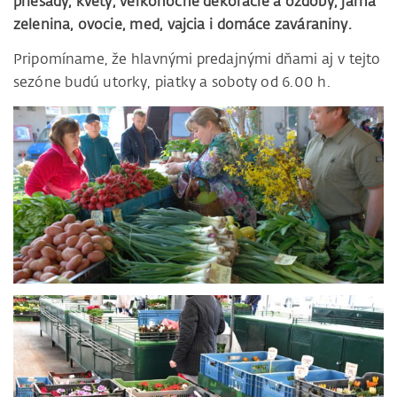
priesady, kvety, veľkonočné dekorácie a ozdoby, jarná
zelenina, ovocie, med, vajcia i domáce zaváraniny.
Pripomíname, že hlavnými predajnými dňami aj v tejto
sezóne budú utorky, piatky a soboty od 6.00 h.