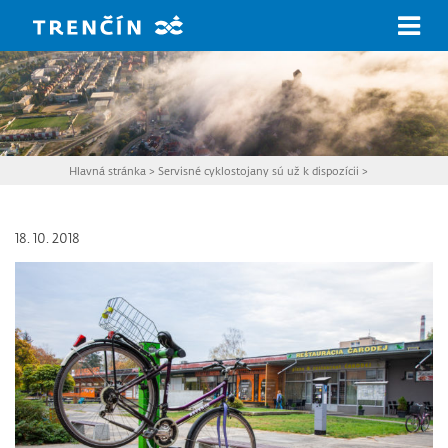
Prejsť na hlavný obsah
Hlavná stránka
>
Servisné cyklostojany sú už k dispozícii
>
18. 10. 2018