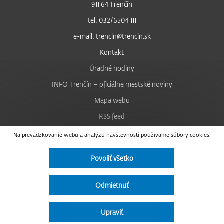
911 64 Trenčín
tel: 032/6504 111
e-mail: trencin@trencin.sk
Kontakt
Úradné hodiny
INFO Trenčín – oficiálne mestské noviny
Mapa webu
RSS feed
Nastavenie cookies
Na prevádzkovanie webu a analýzu návštevnosti používame súbory cookies.
Facebook
Povoliť všetko
YouTube
Instagram
Odmietnuť
Vyhlásenie o prístupnosti
Upraviť