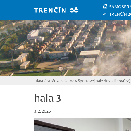
Prejsť na hlavný obsah
SAMOSPR
TRENČÍN 2
Hlavná stránka
>
Šatne v športovej hale dostali novú v
hala 3
3. 2. 2026