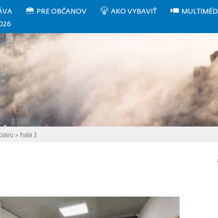
ÁVA
PRE OBČANOV
AKO VYBAVIŤ
MULTIMÉD
026
ýbavu
>
hala 3