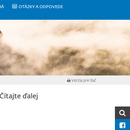
IÁ
OTÁZKY A ODPOVEDE
Verzia pre tlač
Čítajte ďalej