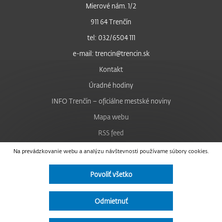
Mierové nám. 1/2
911 64 Trenčín
tel: 032/6504 111
e-mail: trencin@trencin.sk
Kontakt
Úradné hodiny
INFO Trenčín – oficiálne mestské noviny
Mapa webu
RSS feed
Nastavenie cookies
Na prevádzkovanie webu a analýzu návštevnosti používame súbory cookies.
Facebook
Povoliť všetko
YouTube
Instagram
Odmietnuť
Vyhlásenie o prístupnosti