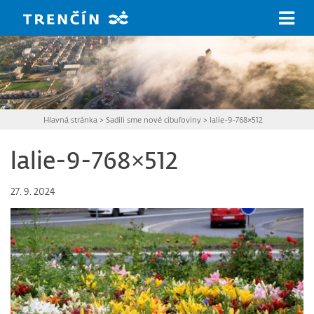
Prejsť na hlavný obsah
Hlavná stránka
>
Sadili sme nové cibuľoviny
>
lalie-9-768×512
lalie-9-768×512
27. 9. 2024