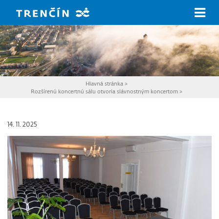
Prejsť na hlavný obsah
Hlavná stránka
>
Rozšírenú koncertnú sálu otvoria slávnostným koncertom
>
14. 11. 2025