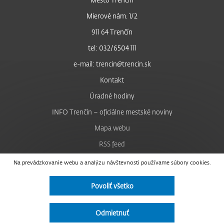
Mierové nám. 1/2
911 64 Trenčín
tel: 032/6504 111
e-mail: trencin@trencin.sk
Kontakt
Úradné hodiny
INFO Trenčín – oficiálne mestské noviny
Mapa webu
RSS feed
Nastavenie cookies
Na prevádzkovanie webu a analýzu návštevnosti používame súbory cookies.
Facebook
Povoliť všetko
YouTube
Instagram
Odmietnuť
Vyhlásenie o prístupnosti