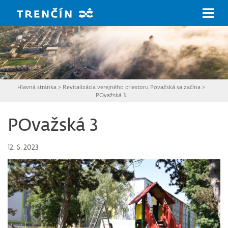
Prejsť na hlavný obsah
Hlavná stránka
>
Revitalizácia verejného priestoru Považská sa začína
>
POvažská 3
POvažská 3
12. 6. 2023