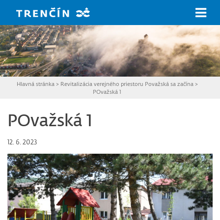
Prejsť na hlavný obsah
Hlavná stránka
>
Revitalizácia verejného priestoru Považská sa začína
>
POvažská 1
POvažská 1
12. 6. 2023