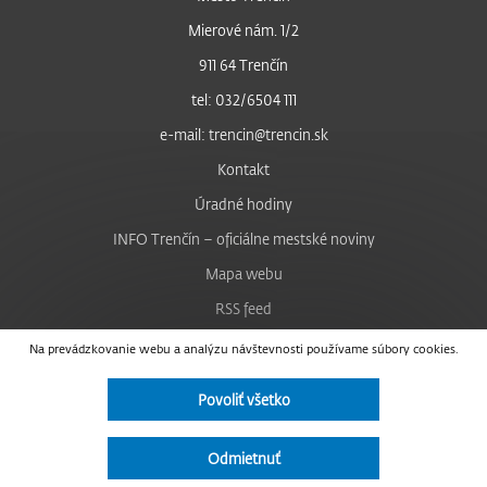
Mierové nám. 1/2
911 64 Trenčín
tel: 032/6504 111
e-mail: trencin@trencin.sk
Kontakt
Úradné hodiny
INFO Trenčín – oficiálne mestské noviny
Mapa webu
RSS feed
Nastavenie cookies
Na prevádzkovanie webu a analýzu návštevnosti používame súbory cookies.
Facebook
Povoliť všetko
YouTube
Instagram
Odmietnuť
Vyhlásenie o prístupnosti