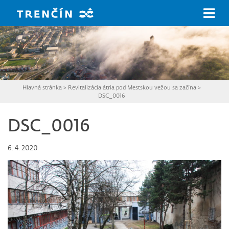
Prejsť na hlavný obsah
Hlavná stránka
>
Revitalizácia átria pod Mestskou vežou sa začína
>
DSC_0016
DSC_0016
6. 4. 2020