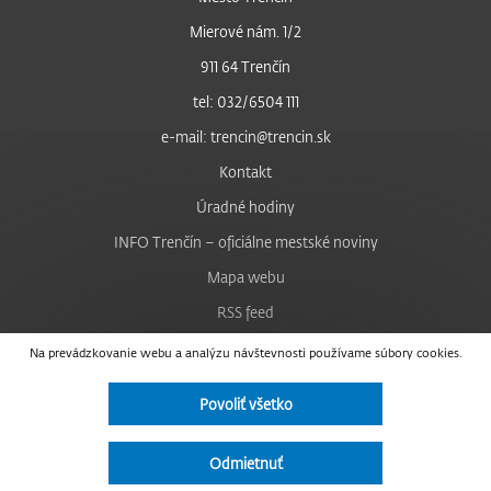
Mierové nám. 1/2
911 64 Trenčín
tel: 032/6504 111
e-mail: trencin@trencin.sk
Kontakt
Úradné hodiny
INFO Trenčín – oficiálne mestské noviny
Mapa webu
RSS feed
Nastavenie cookies
Na prevádzkovanie webu a analýzu návštevnosti používame súbory cookies.
Facebook
Povoliť všetko
YouTube
Instagram
Odmietnuť
Vyhlásenie o prístupnosti