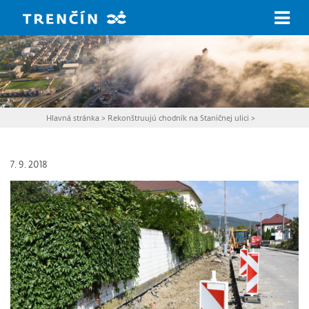
Prejsť na hlavný obsah
Hlavná stránka
>
Rekonštruujú chodník na Staničnej ulici
>
7. 9. 2018