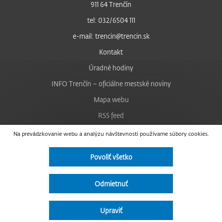
911 64 Trenčín
tel: 032/6504 111
e-mail: trencin@trencin.sk
Kontakt
Úradné hodiny
INFO Trenčín – oficiálne mestské noviny
Mapa webu
RSS feed
Nastavenie cookies
Na prevádzkovanie webu a analýzu návštevnosti používame súbory cookies.
Facebook
Povoliť všetko
YouTube
Instagram
Odmietnuť
Vyhlásenie o prístupnosti
Upraviť