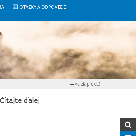
IÁ
OTÁZKY A ODPOVEDE
Verzia pre tlač
Čítajte ďalej