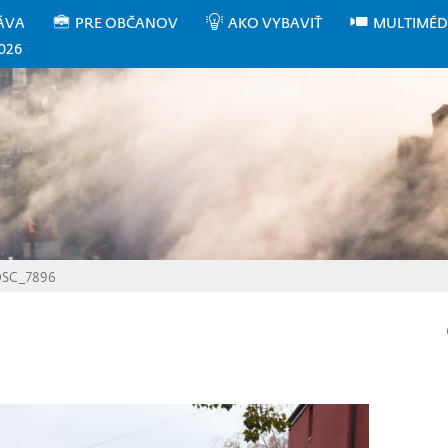
ÁVA
PRE OBČANOV
AKO VYBAVIŤ
MULTIMÉD
026
SC_7896