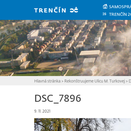
Prejsť na hlavný obsah
SAMOSPR
TRENČÍN 2
Hlavná stránka
>
Rekonštruujeme Ulicu M. Turkovej
>
D
DSC_7896
9. 11. 2021