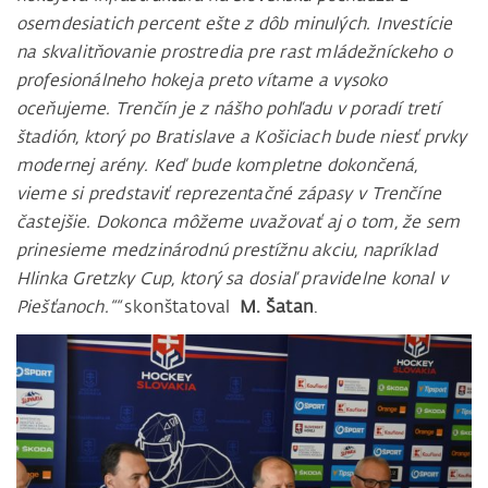
osemdesiatich percent ešte z dôb minulých. Investície
na skvalitňovanie prostredia pre rast mládežníckeho o
profesionálneho hokeja preto vítame a vysoko
oceňujeme. Trenčín je z nášho pohľadu v poradí tretí
štadión, ktorý po Bratislave a Košiciach bude niesť prvky
modernej arény. Keď bude kompletne dokončená,
vieme si predstaviť reprezentačné zápasy v Trenčíne
častejšie. Dokonca môžeme uvažovať aj o tom, že sem
prinesieme medzinárodnú prestížnu akciu, napríklad
Hlinka Gretzky Cup, ktorý sa dosiaľ pravidelne konal v
Piešťanoch.““
skonštatoval
M. Šatan
.