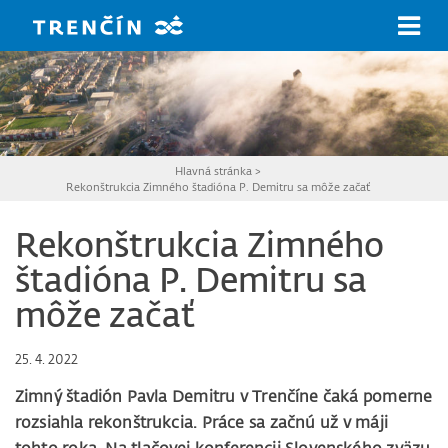
Prejsť na hlavný obsah
Hlavná stránka
>
Rekonštrukcia Zimného štadióna P. Demitru sa môže začať
Rekonštrukcia Zimného
štadióna P. Demitru sa
môže začať
25. 4. 2022
Zimný štadión Pavla Demitru v Trenčíne čaká pomerne
rozsiahla rekonštrukcia. Práce sa začnú už v máji