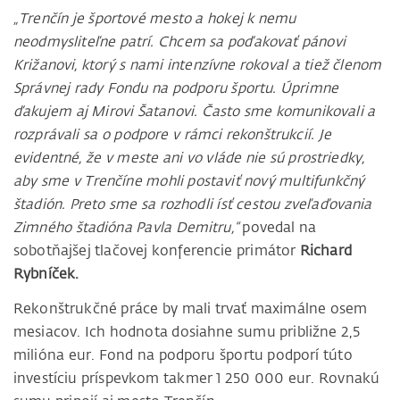
„Trenčín je športové mesto a hokej k nemu
neodmysliteľne patrí. Chcem sa poďakovať pánovi
Križanovi, ktorý s nami intenzívne rokoval a tiež členom
Správnej rady Fondu na podporu športu. Úprimne
ďakujem aj Mirovi Šatanovi. Často sme komunikovali a
rozprávali sa o podpore v rámci rekonštrukcií. Je
evidentné, že v meste ani vo vláde nie sú prostriedky,
aby sme v Trenčíne mohli postaviť nový multifunkčný
štadión. Preto sme sa rozhodli ísť cestou zveľaďovania
Zimného štadióna Pavla Demitru,“
povedal na
sobotňajšej tlačovej konferencie primátor
Richard
Rybníček.
Rekonštrukčné práce by mali trvať maximálne osem
mesiacov. Ich hodnota dosiahne sumu približne 2,5
milióna eur. Fond na podporu športu podporí túto
investíciu príspevkom takmer 1 250 000 eur. Rovnakú