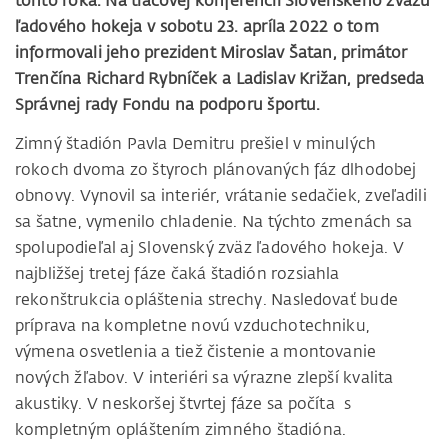
tohto roka. Na tlačovej konferencii Slovenského zväzu
ľadového hokeja v sobotu 23. apríla 2022 o tom
informovali jeho prezident Miroslav Šatan, primátor
Trenčína Richard Rybníček a Ladislav Križan, predseda
Správnej rady Fondu na podporu športu.
Zimný štadión Pavla Demitru prešiel v minulých
rokoch dvoma zo štyroch plánovaných fáz dlhodobej
obnovy. Vynovil sa interiér, vrátanie sedačiek, zveľadili
sa šatne, vymenilo chladenie. Na týchto zmenách sa
spolupodieľal aj Slovenský zväz ľadového hokeja. V
najbližšej tretej fáze čaká štadión rozsiahla
rekonštrukcia opláštenia strechy. Nasledovať bude
príprava na kompletne novú vzduchotechniku,
výmena osvetlenia a tiež čistenie a montovanie
nových žľabov. V interiéri sa výrazne zlepší kvalita
akustiky. V neskoršej štvrtej fáze sa počíta s
kompletným opláštením zimného štadióna.