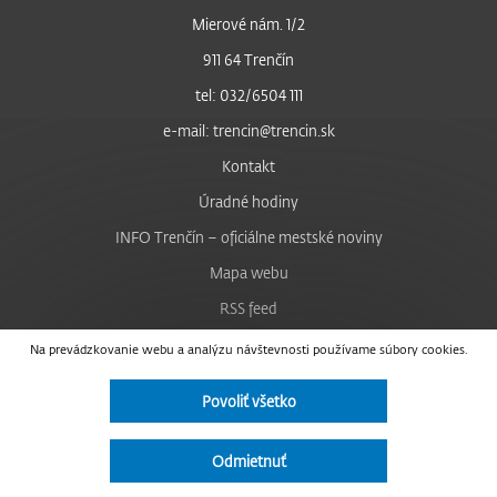
Mierové nám. 1/2
911 64 Trenčín
tel: 032/6504 111
e-mail: trencin@trencin.sk
Kontakt
Úradné hodiny
INFO Trenčín – oficiálne mestské noviny
Mapa webu
RSS feed
Nastavenie cookies
Na prevádzkovanie webu a analýzu návštevnosti používame súbory cookies.
Facebook
Povoliť všetko
YouTube
Instagram
Odmietnuť
Vyhlásenie o prístupnosti