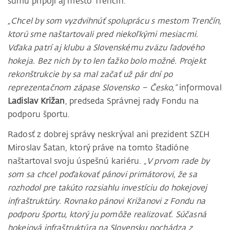
sumu pripojí aj mesto Trenčín.
„Chcel by som vyzdvihnúť spoluprácu s mestom Trenčín,
ktorú sme naštartovali pred niekoľkými mesiacmi.
Vďaka patrí aj klubu a Slovenskému zväzu ľadového
hokeja. Bez nich by to len ťažko bolo možné. Projekt
rekonštrukcie by sa mal začať už pár dní po
reprezentačnom zápase Slovensko – Česko,“
informoval
Ladislav Križan
, predseda Správnej rady Fondu na
podporu športu.
Radosť z dobrej správy neskrýval ani prezident SZĽH
Miroslav Šatan, ktorý práve na tomto štadióne
naštartoval svoju úspešnú kariéru.
„V prvom rade by
som sa chcel poďakovať pánovi primátorovi, že sa
rozhodol pre takúto rozsiahlu investíciu do hokejovej
infraštruktúry. Rovnako pánovi Križanovi z Fondu na
podporu športu, ktorý ju pomôže realizovať. Súčasná
hokejová infraštruktúra na Slovensku pochádza z