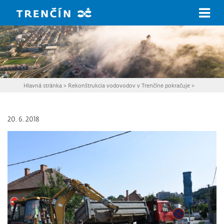
Prejsť na hlavný obsah
Hlavná stránka
>
Rekonštrukcia vodovodov v Trenčíne pokračuje
>
20. 6. 2018