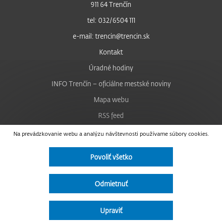
911 64 Trenčín
tel: 032/6504 111
e-mail: trencin@trencin.sk
Kontakt
Úradné hodiny
INFO Trenčín – oficiálne mestské noviny
Mapa webu
RSS feed
Nastavenie cookies
Na prevádzkovanie webu a analýzu návštevnosti používame súbory cookies.
Facebook
Povoliť všetko
YouTube
Instagram
Odmietnuť
Vyhlásenie o prístupnosti
Upraviť