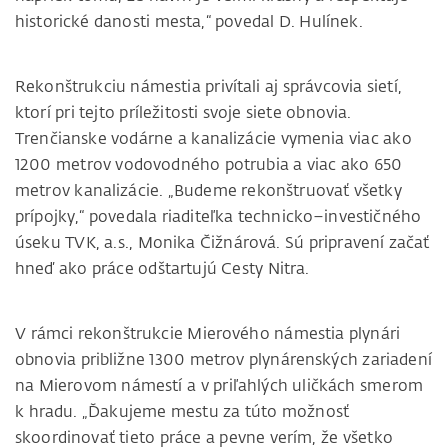
historické danosti mesta,“ povedal D. Hulínek.
Rekonštrukciu námestia privítali aj správcovia sietí,
ktorí pri tejto príležitosti svoje siete obnovia.
Trenčianske vodárne a kanalizácie vymenia viac ako
1200 metrov vodovodného potrubia a viac ako 650
metrov kanalizácie. „Budeme rekonštruovať všetky
prípojky,“ povedala riaditeľka technicko–investičného
úseku TVK, a.s., Monika Čižnárová. Sú pripravení začať
hneď ako práce odštartujú Cesty Nitra.
V rámci rekonštrukcie Mierového námestia plynári
obnovia približne 1300 metrov plynárenských zariadení
na Mierovom námestí a v priľahlých uličkách smerom
k hradu. „Ďakujeme mestu za túto možnosť
skoordinovať tieto práce a pevne verím, že všetko