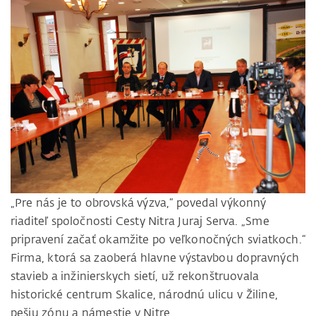
„Pre nás je to obrovská výzva,“ povedal výkonný
riaditeľ spoločnosti Cesty Nitra Juraj Serva. „Sme
pripravení začať okamžite po veľkonočných sviatkoch.“
Firma, ktorá sa zaoberá hlavne výstavbou dopravných
stavieb a inžinierskych sietí, už rekonštruovala
historické centrum Skalice, národnú ulicu v Žiline,
pešiu zónu a námestie v Nitre.