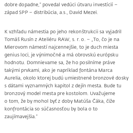
dobre dopadne,“ povedal vedúci útvaru investícií –
západ SPP – distribúcia, a.s., David Mezei.
K vzhľadu námestia po jeho rekonštrukcii sa vyjadril
Tomáš Rusín z Ateliéru RAW, s. r. o. – „To, čo je na
Mierovom námestí najcennejšie, to je duch miesta
genius loci, je výnimočné a má obrovskú európsku
hodnotu. Domnievame sa, že ho posilníme práve
takými prvkami, ako je napríklad fontána Marca
Aurelia, okolo ktorej budú umiestnené bronzové dosky
s dátami vyznamných kapitol z dejín mesta. Bude tu
bronzový model mesta pre kostolom. Uvažujeme
o tom, že by mohol byť z doby Matúša Čáka, čiže
konfrontácia so súčasnosťou by bola o to
zaujímavejšia.“