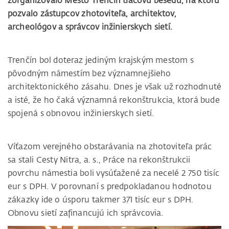
zorganizovalo Mesto Trenčín tlačovú besedu, na ktorú
pozvalo zástupcov zhotoviteľa, architektov,
archeológov a správcov inžinierskych sietí.
Trenčín bol doteraz jediným krajským mestom s
pôvodným námestím bez významnejšieho
architektonického zásahu. Dnes je však už rozhodnuté
a isté, že ho čaká významná rekonštrukcia, ktorá bude
spojená s obnovou inžinierskych sietí.
Víťazom verejného obstarávania na zhotoviteľa prác
sa stali
Cesty Nitra, a. s., Práce na rekonštrukcii
povrchu námestia boli vysúťažené za necelé 2 750 tisíc
eur s DPH. V porovnaní s predpokladanou hodnotou
zákazky ide o úsporu takmer 371 tisíc eur s DPH.
Obnovu sietí zafinancujú ich správcovia.