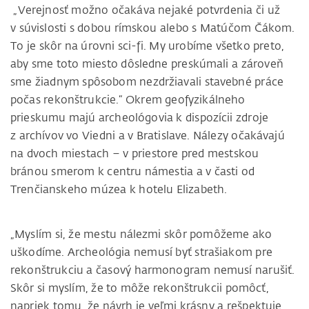
„Verejnosť možno očakáva nejaké potvrdenia či už
v súvislosti s dobou rímskou alebo s Matúčom Čákom.
To je skôr na úrovni sci-fi. My urobíme všetko preto,
aby sme toto miesto dôsledne preskúmali a zároveň
sme žiadnym spôsobom nezdržiavali stavebné práce
počas rekonštrukcie.“ Okrem geofyzikálneho
prieskumu majú archeológovia k dispozícii zdroje
z archívov vo Viedni a v Bratislave. Nálezy očakávajú
na dvoch miestach – v priestore pred mestskou
bránou smerom k centru námestia a v časti od
Trenčianskeho múzea k hotelu Elizabeth.
„Myslím si, že mestu nálezmi skôr pomôžeme ako
uškodíme. Archeológia nemusí byť strašiakom pre
rekonštrukciu a časový harmonogram nemusí narušiť.
Skôr si myslím, že to môže rekonštrukcii pomôcť,
napriek tomu, že návrh je veľmi krásny a rešpektuje