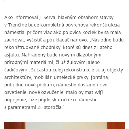
Ako informoval J. Serva, hlavným obsahom stavby
v Trenčíne bude kompletná povrchová rekonštrukcia
námestia, pričom viac ako polovica kociek by sa mala
zachovať, vyčistiť a poukladať nanovo. „Následne budú
rekonštruované chodníky, ktoré sú dnes z liateho
asfaltu. Nahradený bude novými dlažobnými
prírodnými materiálmi, či už žulovými alebo
čadičovými. Súčasťou celej rekonštrukcie sú aj objekty
architektúry, mobiliár, umelecké prvky, fontána,
pribudne nové pódium, námestie dostane nové
osvetlenie, nové ozvučenie, malo by mať wifi
pripojenie, čiže pôjde skutočne o námestie
s parametrami 21. storočia.“