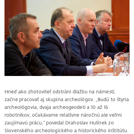
Hneď ako zhotoviteľ odstráni dlažbu na námestí,
začne pracovať aj skupina archeológov. „Budú to štyria
archeológovia, dvaja archeogeodeti a 10 až 16
robotníkov, očakávame relatívne náročnú ale veľmi
zaujímavú prácu,“ povedal Drahoslav Hulínek zo
Slovenského archeologického a historického inštitútu.