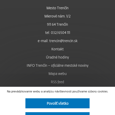
Mesto Trenčín
Mierové nám. 1/2
911 64 Trenčín
tel: 032/6504 111
e-mail: trencin@trencin.sk
Kontakt
Úradné hodiny
INFO Trenčín – oficiálne mestské noviny
Mapa webu
RSS feed
Nastavenie cookies
Na prevádzkovanie webu a analýzu návštevnosti používame súbory cookies.
Facebook
Povoliť všetko
YouTube
Instagram