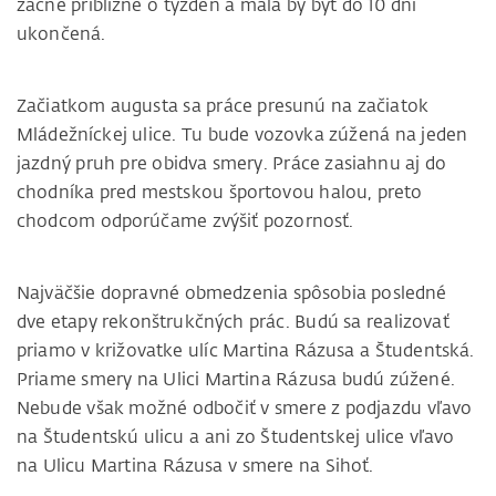
začne približne o týždeň a mala by byť do 10 dní
ukončená.
Začiatkom augusta sa práce presunú na začiatok
Mládežníckej ulice. Tu bude vozovka zúžená na jeden
jazdný pruh pre obidva smery. Práce zasiahnu aj do
chodníka pred mestskou športovou halou, preto
chodcom odporúčame zvýšiť pozornosť.
Najväčšie dopravné obmedzenia spôsobia posledné
dve etapy rekonštrukčných prác. Budú sa realizovať
priamo v križovatke ulíc Martina Rázusa a Študentská.
Priame smery na Ulici Martina Rázusa budú zúžené.
Nebude však možné odbočiť v smere z podjazdu vľavo
na Študentskú ulicu a ani zo Študentskej ulice vľavo
na Ulicu Martina Rázusa v smere na Sihoť.