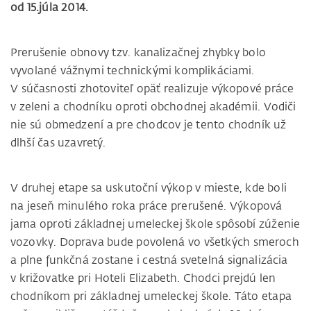
od 15.júla 2014.
Prerušenie obnovy tzv. kanalizačnej zhybky bolo
vyvolané vážnymi technickými komplikáciami.
V súčasnosti zhotoviteľ opäť realizuje výkopové práce
v zeleni a chodníku oproti obchodnej akadémii. Vodiči
nie sú obmedzení a pre chodcov je tento chodník už
dlhší čas uzavretý.
V druhej etape sa uskutoční výkop v mieste, kde boli
na jeseň minulého roka práce prerušené. Výkopová
jama oproti základnej umeleckej škole spôsobí zúženie
vozovky. Doprava bude povolená vo všetkých smeroch
a plne funkčná zostane i cestná svetelná signalizácia
v križovatke pri Hoteli Elizabeth. Chodci prejdú len
chodníkom pri základnej umeleckej škole. Táto etapa