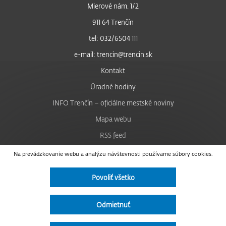
Mierové nám. 1/2
911 64 Trenčín
tel: 032/6504 111
e-mail: trencin@trencin.sk
Kontakt
Úradné hodiny
INFO Trenčín – oficiálne mestské noviny
Mapa webu
RSS feed
Nastavenie cookies
Na prevádzkovanie webu a analýzu návštevnosti používame súbory cookies.
Facebook
Povoliť všetko
YouTube
Instagram
Odmietnuť
Vyhlásenie o prístupnosti