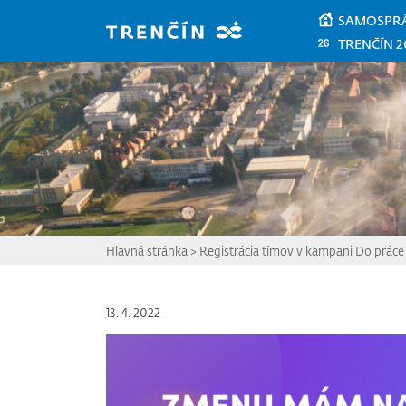
Prejsť na hlavný obsah
SAMOSPR
TRENČÍN 2
Hlavná stránka
>
Registrácia tímov v kampani Do práce 
13. 4. 2022