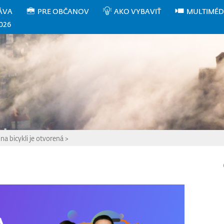
ÁVA
PRE OBČANOV
AKO VYBAVIŤ
MULTIMÉD
026
na bicykli je otvorená
>