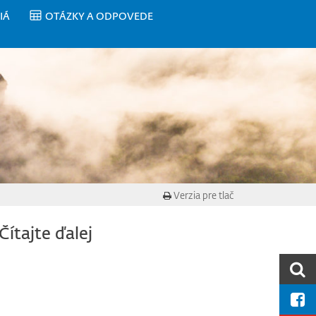
IÁ
OTÁZKY A ODPOVEDE
Verzia pre tlač
Čítajte ďalej