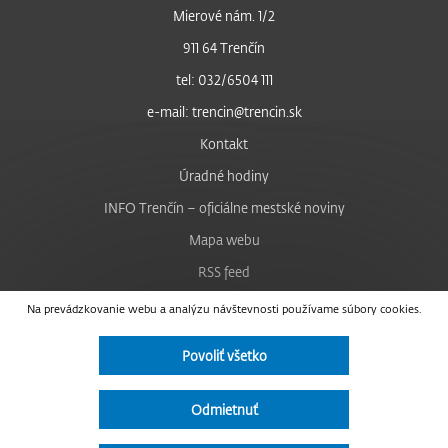
Mierové nám. 1/2
911 64 Trenčín
tel: 032/6504 111
e-mail: trencin@trencin.sk
Kontakt
Úradné hodiny
INFO Trenčín – oficiálne mestské noviny
Mapa webu
RSS feed
Nastavenie cookies
Na prevádzkovanie webu a analýzu návštevnosti používame súbory cookies.
Facebook
Povoliť všetko
YouTube
Instagram
Odmietnuť
Vyhlásenie o prístupnosti