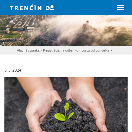
Prejsť na hlavný obsah
Hlavná stránka
>
Registrácia na odber kompostu od pondelka
>
8. 3. 2024