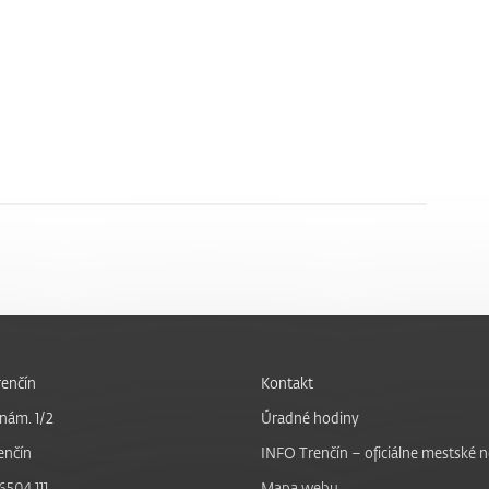
enčín
Kontakt
nám. 1/2
Úradné hodiny
enčín
INFO Trenčín – oficiálne mestské 
6504 111
Mapa webu