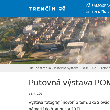
Prejsť na hlavný obsah
SAMOSPR
TRENČÍN 2
Hlavná stránka
>
Putovná výstava POMOC! je v Trenčí
Putovná výstava POM
28. 7. 2021
Výstava fotografií hovorí o tom, ako Slová
námestí do 8. augusta 2021.