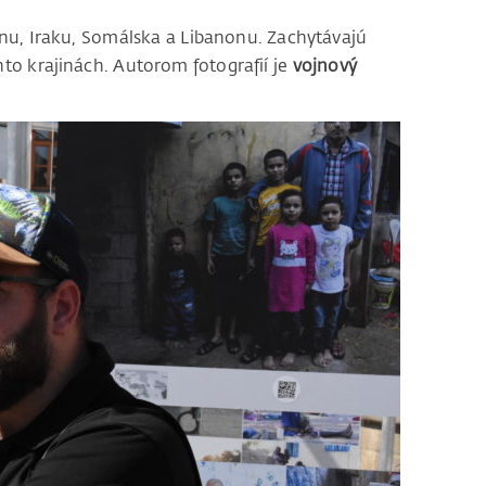
nu, Iraku, Somálska a Libanonu. Zachytávajú
hto krajinách. Autorom fotografií je
vojnový