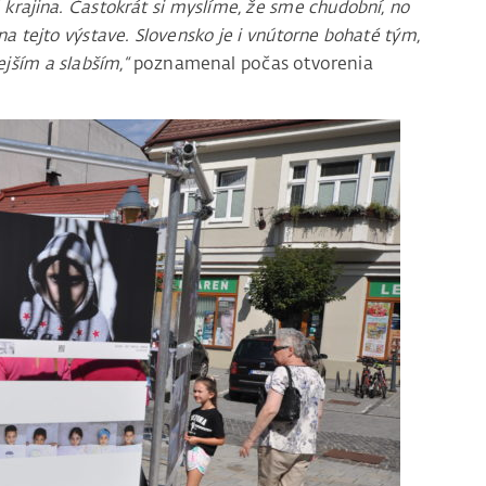
 krajina. Častokrát si myslíme, že sme chudobní, no
na tejto výstave. Slovensko je i vnútorne bohaté tým,
jším a slabším,“
poznamenal počas otvorenia