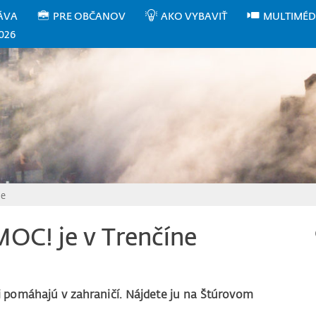
ÁVA
PRE OBČANOV
AKO VYBAVIŤ
MULTIMÉD
026
ne
OC! je v Trenčíne
ci pomáhajú v zahraničí. Nájdete ju na Štúrovom