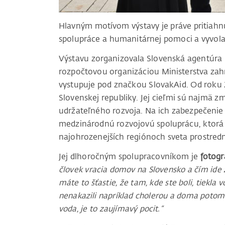
Hlavným motívom výstavy je práve pritiahn
spolupráce a humanitárnej pomoci a vyvola
Výstavu zorganizovala Slovenská agentúra 
rozpočtovou organizáciou Ministerstva zahr
vystupuje pod značkou SlovakAid. Od roku 
Slovenskej republiky. Jej cieľmi sú najmä 
udržateľného rozvoja. Na ich zabezpečenie
medzinárodnú rozvojovú spoluprácu, ktorá
najohrozenejších regiónoch sveta prostred
Jej dlhoročným spolupracovníkom je
fotogr
človek vracia domov na Slovensko a čím ide z
máte to šťastie, že tam, kde ste boli, tiekla v
nenakazili napríklad cholerou a doma potom o
voda, je to zaujímavý pocit.“