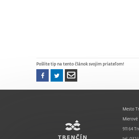
Pošlite tip na tento článok svojim priateľom!
Mesto Tr
Mierové 
911 64 Tr
tel: 032/