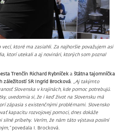
 vecí, ktoré ma zasiahli. Za najhoršie považujem asi
ia, ktorí utekali a aj novinári, ktorých som poznal
esta Trenčín Richard Rybníček
a
štátna tajomníčka
 záležitostí SR Ingrid Brocková
.
„Aj takýmto
nosť Slovenska v krajinách, kde pomoc potrebujú.
tky, uvedomia si, že i keď život na Slovensku má
 ktorí zápasia s existenčnými problémami. Slovensko
ovať kapacitu rozvojovej pomoci, dnes dokáže
i silné príbehy. Verím, že nám táto výstava posilní
iným,“
povedala I. Brocková.