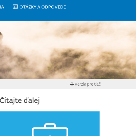
IÁ
OTÁZKY A ODPOVEDE
Verzia pre tlač
Čítajte ďalej