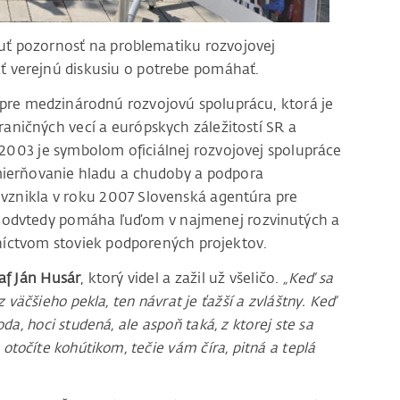
uť pozornosť na problematiku rozvojovej
ť verejnú diskusiu o potrebe pomáhať.
pre medzinárodnú rozvojovú spoluprácu, ktorá je
aničných vecí a európskych záležitostí SR a
2003 je symbolom oficiálnej rozvojovej spolupráce
zmierňovanie hladu a chudoby a podpora
 vznikla v roku 2007 Slovenská agentúra pre
 odvtedy pomáha ľuďom v najmenej rozvinutých a
níctvom stoviek podporených projektov.
af Ján Husár
, ktorý videl a zažil už všeličo.
„Keď sa
 väčšieho pekla, ten návrat je ťažší a zvláštny. Keď
oda, hoci studená, ale aspoň taká, z ktorej ste sa
točíte kohútikom, tečie vám číra, pitná a teplá