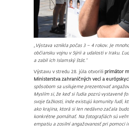
„Výstava vznikla počas 3 – 4 rokov. Je mnoho
občiansku vojnu v Sýrii a udalosti v Iraku. Ľud
a zabil ich Islamský štát.“
Výstavu v stredu 28. júla otvorili
primátor m
Ministerstva zahraničných vecí a európskych
spôsobom sa usilujeme prezentovať angažova
Myslím si, že keď si ľudia pozrú vystavené fo
svoje ťažkosti, inde existujú komunity ľudí,
ako krajina, ktorá si len nedávno začala bud
konkrétne pomáhať.
Na fotografiách sú veľm
empatiu a zosilní angažovanosť pri pomoci 