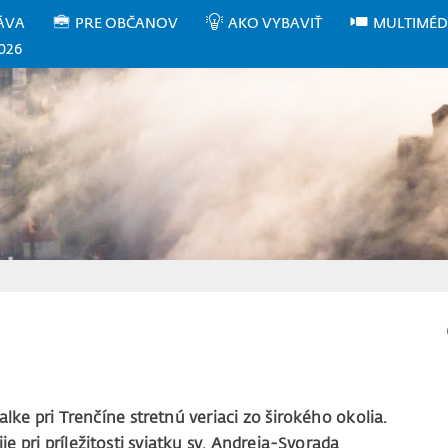
ÁVA
PRE OBČANOV
AKO VYBAVIŤ
MULTIMÉD
026
alke pri Trenčíne stretnú veriaci zo širokého okolia.
e pri príležitosti sviatku sv. Andreja-Svorada