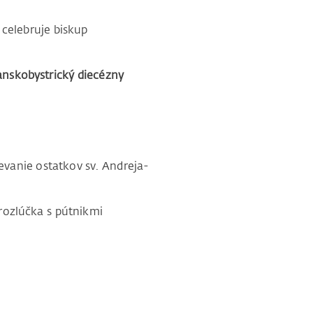
ebruje biskup
anskobystrický diecézny
statkov sv. Andreja-
ka s pútnikmi