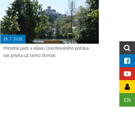
28. 7. 2026
Prírodný park v alúviu Orechovského potoka
vás privíta už tento štvrtok
EN