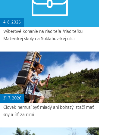
4. 8. 2026
Výberové konanie na riaditeľa /riaditeľku
Materskej školy na Soblahovskej ulici
31. 7. 2026
Človek nemusí byť mladý ani bohatý, stačí mať
sny a ísť za nimi