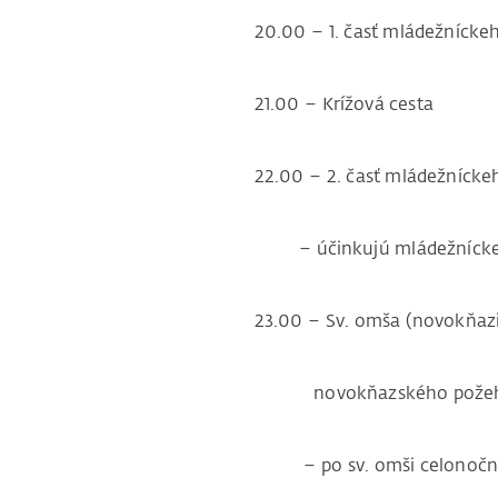
20.00 – 1. časť mládežníck
21.00 – Krížová cesta
22.00 – 2. časť mládežníckeho
– účinkujú mládežnícke hudobn
23.00 – Sv. omša (novokňazi nitri
novokňazského požehna
– po sv. omši celonočná ador