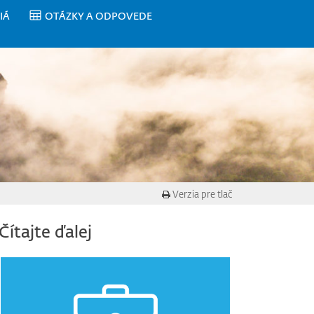
IÁ
OTÁZKY A ODPOVEDE
Verzia pre tlač
Čítajte ďalej