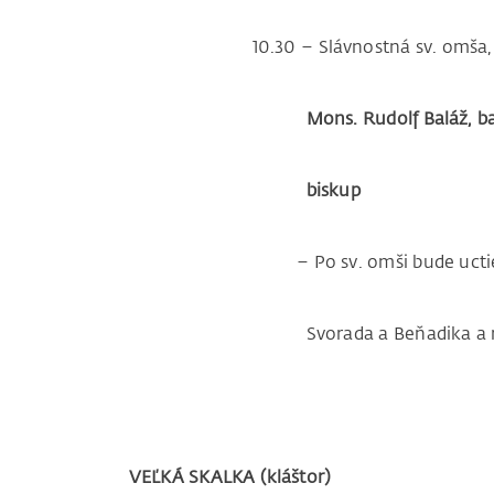
10.30 – Slávnostná sv. omša, cel
Mons. Rudolf Baláž, b
biskup
– Po sv. omši bude uctievanie o
Svorada a Beňadika a rozlúč
VEĽKÁ SKALKA (kláštor)