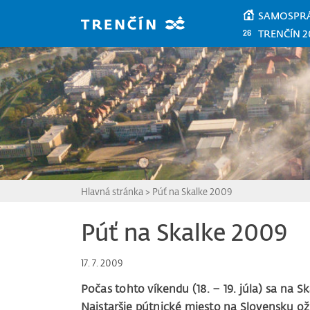
Prejsť na hlavný obsah
SAMOSPR
TRENČÍN 2
Hlavná stránka
>
Púť na Skalke 2009
Púť na Skalke 2009
17. 7. 2009
Počas tohto víkendu (18. – 19. júla) sa na Sk
Najstaršie pútnické miesto na Slovensku ožij