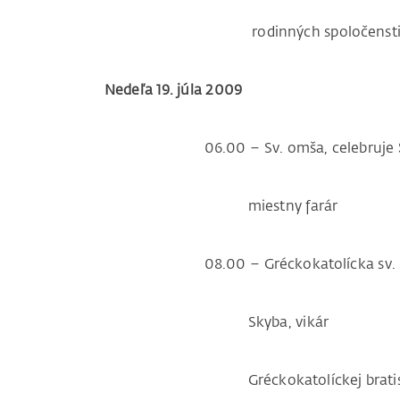
rodinných spoločensti
Nedeľa 19. júla 2009
06.00 – Sv. omša, celebruje
miestny farár
08.00 – Gréckokatolícka sv. liturgi
Skyba, vikár
Gréckokatolíckej bratislavsk