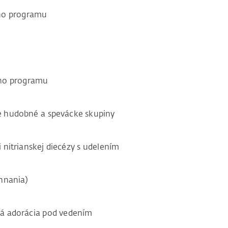
eho programu
 programu
é a spevácke skupiny
anskej diecézy s udelením
nia)
ácia pod vedením