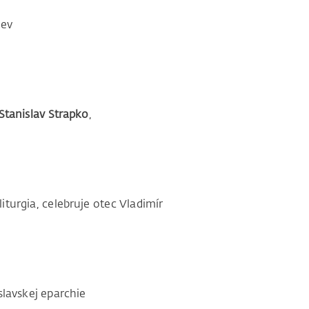
ev
Stanislav Strapko
,
a, celebruje otec Vladimír
ej eparchie