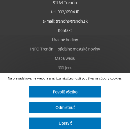
911 64 Trenčín
tel: 032/6504 111
e-mail: trencin@trencin.sk
Kontakt
Úradné hodiny
INFO Trenčín – oficiálne mestské noviny
Mapa webu
RSS feed
Nastavenie cookies
Na prevádzkovanie webu a analýzu návštevnosti používame súbory cookies.
Facebook
Povoliť všetko
YouTube
Instagram
Odmietnuť
Vyhlásenie o prístupnosti
Upraviť