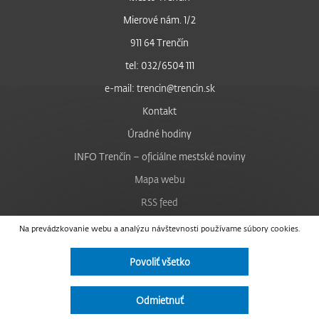
Mierové nám. 1/2
911 64 Trenčín
tel: 032/6504 111
e-mail: trencin@trencin.sk
Kontakt
Úradné hodiny
INFO Trenčín – oficiálne mestské noviny
Mapa webu
RSS feed
Nastavenie cookies
Na prevádzkovanie webu a analýzu návštevnosti používame súbory cookies.
Facebook
Povoliť všetko
YouTube
Instagram
Odmietnuť
Vyhlásenie o prístupnosti