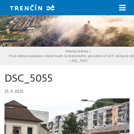
Prejsť na hlavný obsah
Hlavná stránka
>
Prvá zelená zastávka v meste bude na Braneckého, pôvodnú od 30.9. dočasne pr
>
DSC_5055
DSC_5055
25. 9. 2025