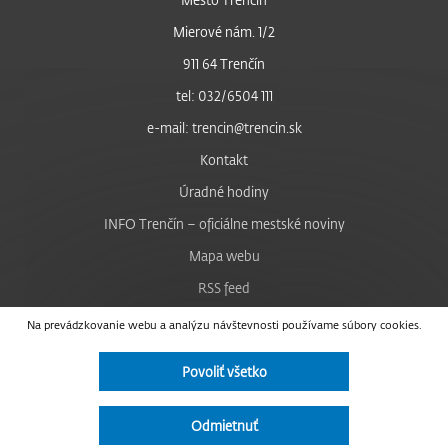
Mierové nám. 1/2
911 64 Trenčín
tel: 032/6504 111
e-mail: trencin@trencin.sk
Kontakt
Úradné hodiny
INFO Trenčín – oficiálne mestské noviny
Mapa webu
RSS feed
Nastavenie cookies
Na prevádzkovanie webu a analýzu návštevnosti používame súbory cookies.
Facebook
Povoliť všetko
YouTube
Instagram
Odmietnuť
Vyhlásenie o prístupnosti