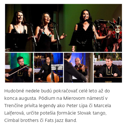
Hudobné nedele budú pokračovať celé leto až do
konca augusta. Pódium na Mierovom námestí v
Trenčíne privíta legendy ako Peter Lipa či Marcela
Laiferová, určite potešia formácie Slovak tango,
Cimbal brothers či Fats Jazz Band.