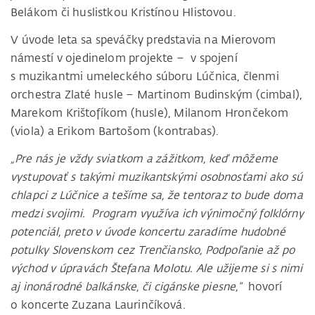
Belákom či huslistkou Kristínou Hlistovou.
V úvode leta sa speváčky predstavia na Mierovom
námestí v ojedinelom projekte – v spojení
s muzikantmi umeleckého súboru Lúčnica, členmi
orchestra Zlaté husle – Martinom Budinským (cimbal),
Marekom Krištofíkom (husle), Milanom Hrončekom
(viola) a Erikom Bartošom (kontrabas).
„Pre nás je vždy sviatkom a zážitkom, keď môžeme
vystupovať s takými muzikantskými osobnosťami ako sú
chlapci z Lúčnice a tešíme sa, že tentoraz to bude doma
medzi svojimi. Program využíva ich výnimočný folklórny
potenciál, preto v úvode koncertu zaradíme hudobné
potulky Slovenskom cez Trenčiansko, Podpoľanie až po
východ v úpravách Štefana Molotu. Ale užijeme si s nimi
aj inonárodné balkánske, či cigánske piesne,“
hovorí
o koncerte Zuzana Laurinčíková.