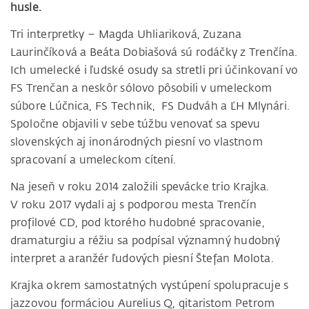
husle.
Tri interpretky – Magda Uhliariková, Zuzana
Laurinčíková a Beáta Dobiašová sú rodáčky z Trenčína.
Ich umelecké i ľudské osudy sa stretli pri účinkovaní vo
FS Trenčan a neskôr sólovo pôsobili v umeleckom
súbore Lúčnica, FS Technik, FS Dudváh a ĽH Mlynári.
Spoločne objavili v sebe túžbu venovať sa spevu
slovenských aj inonárodných piesní vo vlastnom
spracovaní a umeleckom cítení.
Na jeseň v roku 2014 založili spevácke trio Krajka.
V roku 2017 vydali aj s podporou mesta Trenčín
profilové CD, pod ktorého hudobné spracovanie,
dramaturgiu a réžiu sa podpísal významný hudobný
interpret a aranžér ľudových piesní Štefan Molota.
Krajka okrem samostatných vystúpení spolupracuje s
jazzovou formáciou Aurelius Q, gitaristom Petrom