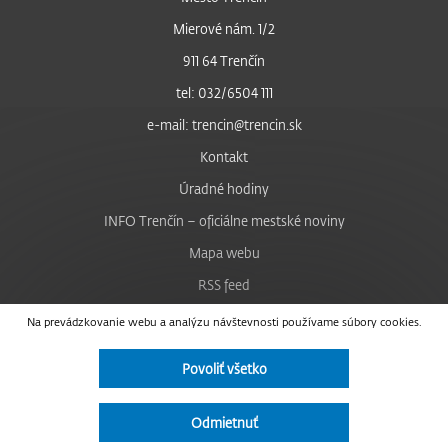
Mierové nám. 1/2
911 64 Trenčín
tel: 032/6504 111
e-mail: trencin@trencin.sk
Kontakt
Úradné hodiny
INFO Trenčín – oficiálne mestské noviny
Mapa webu
RSS feed
Nastavenie cookies
Na prevádzkovanie webu a analýzu návštevnosti používame súbory cookies.
Facebook
Povoliť všetko
YouTube
Instagram
Odmietnuť
Vyhlásenie o prístupnosti