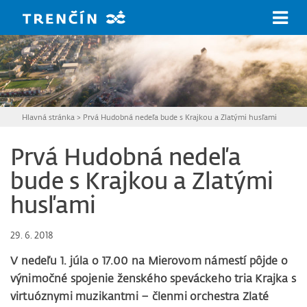
Prejsť na hlavný obsah
Hlavná stránka
>
Prvá Hudobná nedeľa bude s Krajkou a Zlatými husľami
Prvá Hudobná nedeľa
bude s Krajkou a Zlatými
husľami
29. 6. 2018
V nedeľu 1. júla o 17.00 na Mierovom námestí pôjde o
výnimočné spojenie ženského speváckeho tria Krajka s
virtuóznymi muzikantmi – členmi orchestra Zlaté