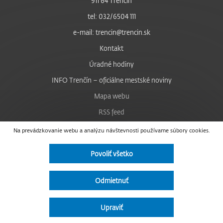
911 64 Trenčín
tel: 032/6504 111
e-mail: trencin@trencin.sk
Kontakt
Úradné hodiny
INFO Trenčín – oficiálne mestské noviny
Mapa webu
RSS feed
Nastavenie cookies
Na prevádzkovanie webu a analýzu návštevnosti používame súbory cookies.
Facebook
Povoliť všetko
YouTube
Instagram
Odmietnuť
Vyhlásenie o prístupnosti
Upraviť