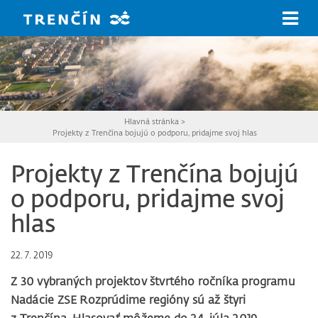
Prejsť na hlavný obsah
Hlavná stránka
>
Projekty z Trenčína bojujú o podporu, pridajme svoj hlas
Projekty z Trenčína bojujú
o podporu, pridajme svoj
hlas
22. 7. 2019
Z 30 vybraných projektov štvrtého ročníka programu
Nadácie ZSE Rozprúdime regióny sú až štyri