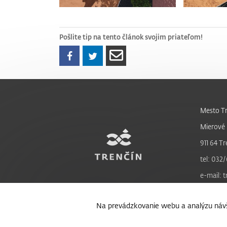
Pošlite tip na tento článok svojim priateľom!
Mesto Tr
Mierové 
911 64 Tr
tel: 032/
e-mail: 
Na prevádzkovanie webu a analýzu návš