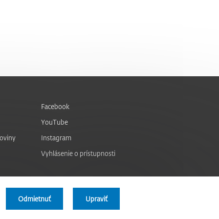
Facebook
YouTube
noviny
Instagram
Vyhlásenie o prístupnosti
Odmietnuť
Upraviť