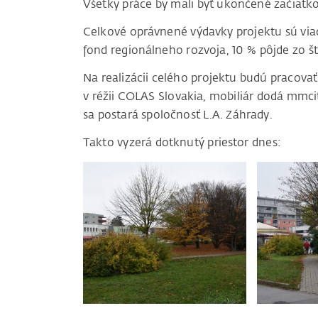
Všetky práce by mali byť ukončené začiatkom
Celkové oprávnené výdavky projektu sú viac 
fond regionálneho rozvoja, 10 % pôjde zo š
Na realizácii celého projektu budú pracova
v réžii COLAS Slovakia, mobiliár dodá mmcit
sa postará spoločnosť L.A. Záhrady.
Takto vyzerá dotknutý priestor dnes: