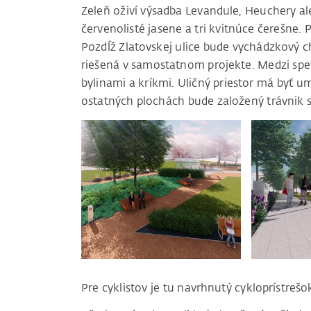
Zeleň oživí výsadba Levandule, Heuchery a
červenolisté jasene a tri kvitnúce čerešne. 
Pozdĺž Zlatovskej ulice bude vychádzkový ch
riešená v samostatnom projekte. Medzi spe
bylinami a kríkmi. Uličný priestor má byť
ostatných plochách bude založený trávnik s
Pre cyklistov je tu navrhnutý cykloprístrešok