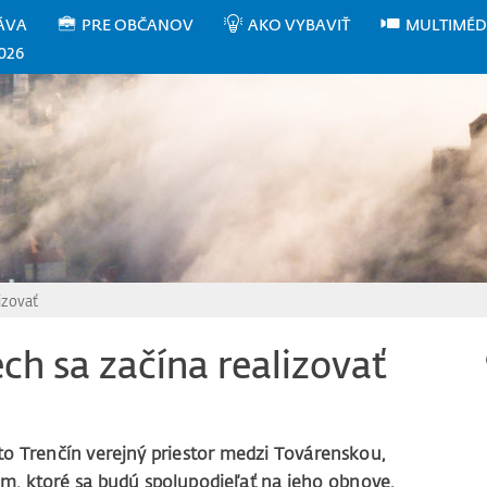
ÁVA
PRE OBČANOV
AKO VYBAVIŤ
MULTIMÉD
026
izovať
ch sa začína realizovať
o Trenčín verejný priestor medzi Továrenskou,
am, ktoré sa budú spolupodieľať na jeho obnove.