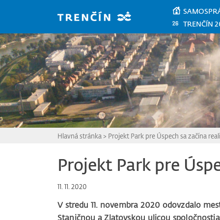
Prejsť na hlavný obsah
SAMOSPR
TRENČÍN 2
Hlavná stránka
>
Projekt Park pre Úspech sa začína real
Projekt Park pre Úspe
11. 11. 2020
V stredu 11. novembra 2020 odovzdalo mest
Staničnou a Zlatovskou ulicou spoločnosti