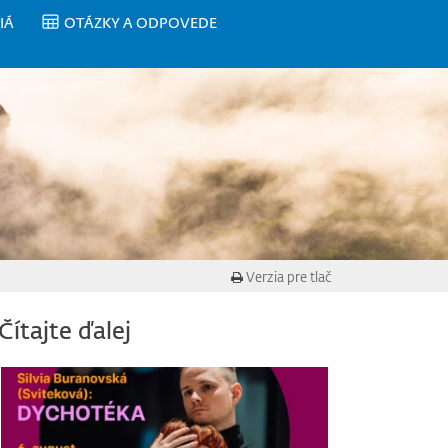
IÁ
OTÁZKY A ODPOVEDE
Verzia pre tlač
Čítajte ďalej