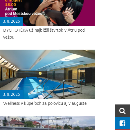
3. 8. 2026
DYCHOTÉKA už najbližší štvrtok v Átriu pod
vežou
3. 8. 2026
Wellness v kúpeľoch za polovicu aj v auguste