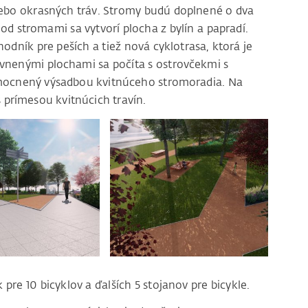
lebo okrasných tráv. Stromy budú doplnené o dva
Pod stromami sa vytvorí plocha z bylín a papradí.
odník pre peších a tiež nová cyklotrasa, ktorá je
vnenými plochami sa počíta s ostrovčekmi s
 umocnený výsadbou kvitnúceho stromoradia. Na
 prímesou kvitnúcich travín.
 pre 10 bicyklov a ďalších 5 stojanov pre bicykle.