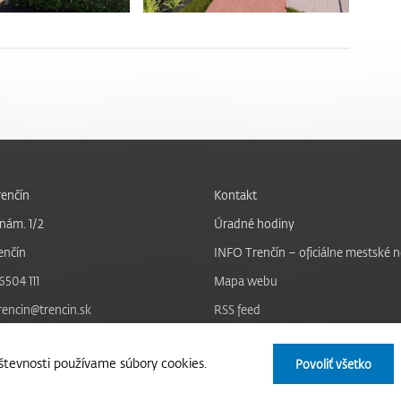
enčín
Kontakt
nám. 1/2
Úradné hodiny
enčín
INFO Trenčín – oficiálne mestské 
6504 111
Mapa webu
trencin@trencin.sk
RSS feed
Nastavenie cookies
tevnosti používame súbory cookies.
Povoliť všetko