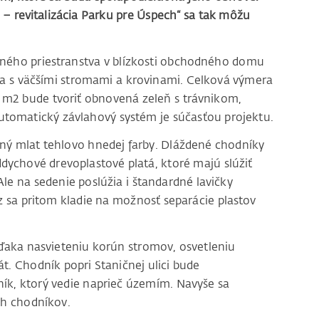
 – revitalizácia Parku pre Úspech“ sa tak môžu
eného priestranstva v blízkosti obchodného domu
ha s väčšími stromami a krovinami. Celková výmera
 m2 bude tvoriť obnovená zeleň s trávnikom,
tomatický závlahový systém je súčasťou projektu.
ný mlat tehlovo hnedej farby. Dláždené chodníky
dychové drevoplastové platá, ktoré majú slúžiť
Ale na sedenie poslúžia i štandardné lavičky
 sa pritom kladie na možnosť separácie plastov
ďaka nasvieteniu korún stromov, osvetleniu
t. Chodník popri Staničnej ulici bude
ník, ktorý vedie naprieč územím. Navyše sa
h chodníkov.