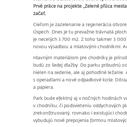
Prvé práce na projekte „Zelené pľúca mesta
začať.
Cieľom je zazelenanie a regenerácia otvor
Úspech. Dnes je tu prevažne trávnatá ploc
je necelých 3 700 m2. Z toho takmer 3 000
novou výsadbou a mlatovými chodníkmi. Au
Hlavným materiálom pre chodníky je prírod
budú zo šedej dlažby. Do parku pribudnú od
nielen na sedenie, ale aj pohodlné ležanie. 
s operadlami a nové odpadkové koše. Dôraz
a papiera.
Park bude efektný aj v nočných hodinách v
v chodníku, či podsvieteniu oddychových plá
zrekonštruovaný, rovnako i existujúci chod
vybudujú nové prepojenia formou mlatovýc