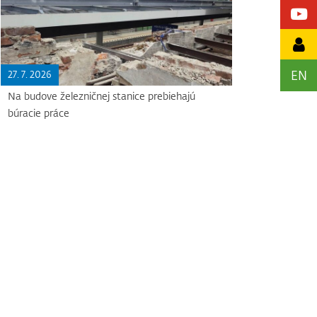
EN
27. 7. 2026
Na budove železničnej stanice prebiehajú
búracie práce