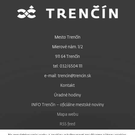
Mesto Trenčín
Mierové nám. 1/2
911 64 Trenčín
tel: 032/6504 111
e-mail: trencin@trencin.sk
Kontakt
Úradné hodiny
INFO Trenčín – oficiálne mestské noviny
Mapa webu
RSS feed
Nastavenie cookies
Na prevádzkovanie webu a analýzu návštevnosti používame súbory cookies.