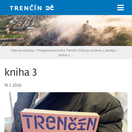
Prejsť na hlavný obsah
Hlavná stránka
>
Programová kniha Trenčín 2026 je od dnes v predaji
>
kniha 3
kniha 3
14. 1. 2026