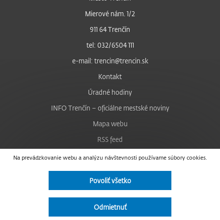
Mierové nám. 1/2
911 64 Trenčín
tel: 032/6504 111
e-mail: trencin@trencin.sk
Kontakt
Úradné hodiny
INFO Trenčín – oficiálne mestské noviny
Mapa webu
RSS feed
Nastavenie cookies
Na prevádzkovanie webu a analýzu návštevnosti používame súbory cookies.
Facebook
Povoliť všetko
YouTube
Instagram
Odmietnuť
Vyhlásenie o prístupnosti