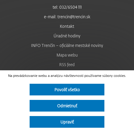
tel: 032/6504 111
e-mail: trencin@trencin.sk
Kontakt
Úradné hodiny
INFO Trenčín – oficiálne mestské noviny
Mapa webu
RSS feed
Nastavenie cookies
Na prevádzkovanie webu a analýzu návštevnosti používame súbory cookies.
Facebook
Povoliť všetko
YouTube
Instagram
Odmietnuť
Vyhlásenie o prístupnosti
Upraviť