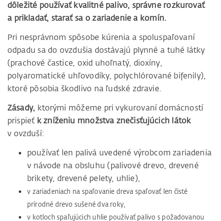
dôležité používať kvalitné palivo, správne rozkurovať
a prikladať, starať sa o zariadenie a komín.
Pri nesprávnom spôsobe kúrenia a spoluspaľovaní
odpadu sa do ovzdušia dostávajú plynné a tuhé látky
(prachové častice, oxid uhoľnatý, dioxíny,
polyaromatické uhľovodíky, polychlórované bifenily),
ktoré pôsobia škodlivo na ľudské zdravie.
Zásady,
ktorými môžeme pri vykurovaní domácností
prispieť
k zníženiu množstva znečisťujúcich látok
v ovzduší:
používať len palivá uvedené výrobcom zariadenia
v návode na obsluhu (palivové drevo, drevené
brikety, drevené pelety, uhlie),
v zariadeniach na spaľovanie dreva spaľovať len čisté
prírodné drevo sušené dva roky,
v kotloch spaľujúcich uhlie používať palivo s požadovanou