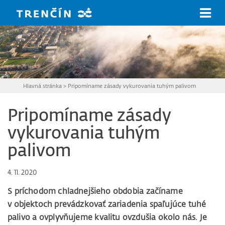
Prejsť na hlavný obsah
Hlavná stránka
>
Pripomíname zásady vykurovania tuhým palivom
Pripomíname zásady
vykurovania tuhým
palivom
4. 11. 2020
S príchodom chladnejšieho obdobia začíname
v objektoch prevádzkovať zariadenia spaľujúce tuhé
palivo a ovplyvňujeme kvalitu ovzdušia okolo nás. Je