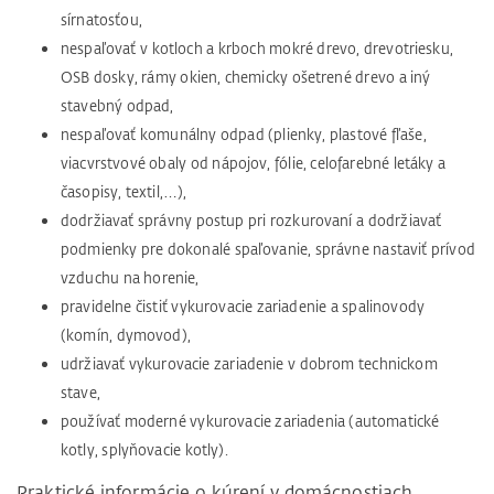
sírnatosťou,
nespaľovať v kotloch a krboch mokré drevo, drevotriesku,
OSB dosky, rámy okien, chemicky ošetrené drevo a iný
stavebný odpad,
nespaľovať komunálny odpad (plienky, plastové fľaše,
viacvrstvové obaly od nápojov, fólie, celofarebné letáky a
časopisy, textil,…),
dodržiavať správny postup pri rozkurovaní a dodržiavať
podmienky pre dokonalé spaľovanie, správne nastaviť prívod
vzduchu na horenie,
pravidelne čistiť vykurovacie zariadenie a spalinovody
(komín, dymovod),
udržiavať vykurovacie zariadenie v dobrom technickom
stave,
používať moderné vykurovacie zariadenia (automatické
kotly, splyňovacie kotly).
Praktické informácie o kúrení v domácnostiach