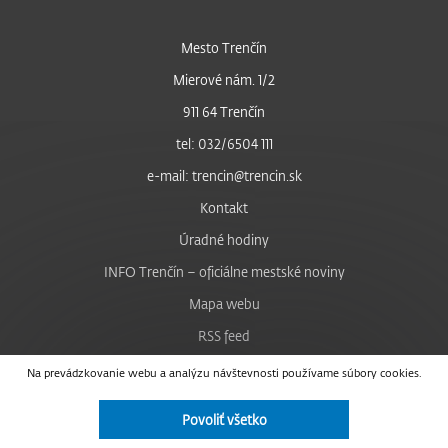
Mesto Trenčín
Mierové nám. 1/2
911 64 Trenčín
tel: 032/6504 111
e-mail: trencin@trencin.sk
Kontakt
Úradné hodiny
INFO Trenčín – oficiálne mestské noviny
Mapa webu
RSS feed
Nastavenie cookies
Na prevádzkovanie webu a analýzu návštevnosti používame súbory cookies.
Facebook
Povoliť všetko
YouTube