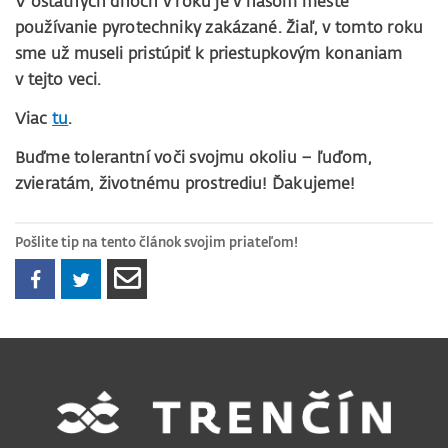
V ostatných dňoch v roku je v našom meste
používanie pyrotechniky zakázané. Žiaľ, v tomto roku
sme už museli pristúpiť k priestupkovým konaniam
v tejto veci.
Viac
tu
.
Buďme tolerantní voči svojmu okoliu – ľuďom,
zvieratám, životnému prostrediu! Ďakujeme!
Pošlite tip na tento článok svojim priateľom!