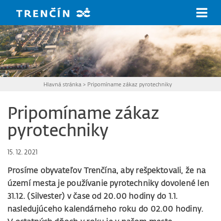
Prejsť na hlavný obsah
Hlavná stránka
>
Pripomíname zákaz pyrotechniky
Pripomíname zákaz
pyrotechniky
15. 12. 2021
Prosíme obyvateľov Trenčína, aby rešpektovali, že na
území mesta je používanie pyrotechniky dovolené len
31.12. (Silvester) v čase od 20.00 hodiny do 1.1.
nasledujúceho kalendárneho roku do 02.00 hodiny.