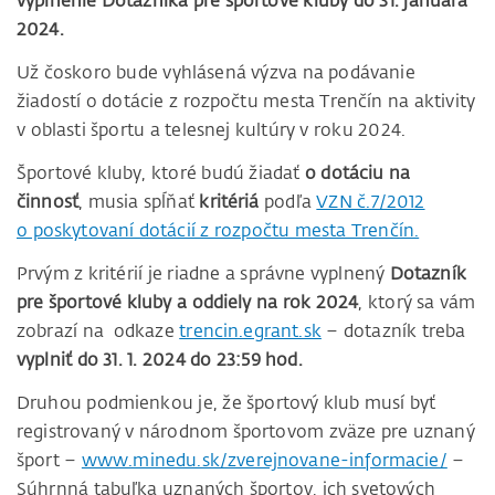
vyplnenie Dotazníka pre športové kluby do 31. januára
2024.
Už čoskoro bude vyhlásená výzva na podávanie
žiadostí o dotácie z rozpočtu mesta Trenčín na aktivity
v oblasti športu a telesnej kultúry v roku 2024.
Športové kluby, ktoré budú žiadať
o dotáciu na
činnosť
, musia spĺňať
kritériá
podľa
VZN č.7/2012
o poskytovaní dotácií z rozpočtu mesta Trenčín.
Prvým z kritérií je riadne a správne vyplnený
Dotazník
pre športové kluby a oddiely na rok 2024
, ktorý sa vám
zobrazí na odkaze
trencin.egrant.sk
– dotazník treba
vyplniť do 31. 1. 2024 do 23:59 hod.
Druhou podmienkou je, že športový klub musí byť
registrovaný v národnom športovom zväze pre uznaný
šport –
www.minedu.sk/zverejnovane-informacie/
–
Súhrnná tabuľka uznaných športov, ich svetových