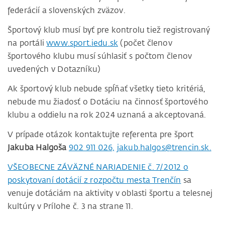
federácií a slovenských zväzov.
Športový klub musí byť pre kontrolu tiež registrovaný
na portáli
www.sport.iedu.sk
(počet členov
športového klubu musí súhlasiť s počtom členov
uvedených v Dotazníku)
Ak športový klub nebude spĺňať všetky tieto kritériá,
nebude mu žiadosť o Dotáciu na činnosť športového
klubu a oddielu na rok 2024 uznaná a akceptovaná.
V prípade otázok kontaktujte referenta pre šport
Jakuba Halgoša
902 911 026,
jakub.halgos@trencin.sk.
VŠEOBECNE ZÁVÄZNÉ NARIADENIE č. 7/2012 o
poskytovaní dotácií z rozpočtu mesta Trenčín
sa
venuje dotáciám na aktivity v oblasti športu a telesnej
kultúry v Prílohe č. 3 na strane 11.