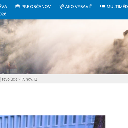
ÁVA
PRE OBČANOV
AKO VYBAVIŤ
MULTIMÉD
026
 revolúcie
>
17. nov. 12