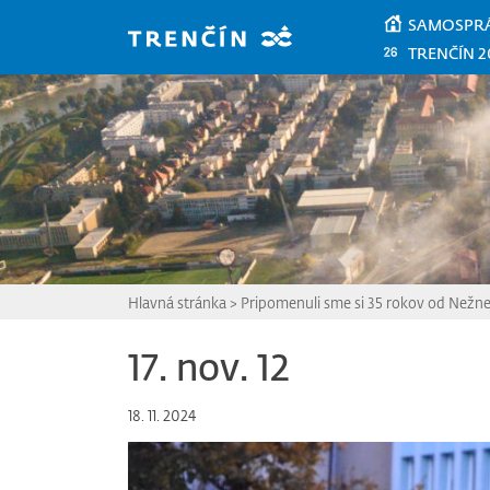
Prejsť na hlavný obsah
SAMOSPR
TRENČÍN 2
Hlavná stránka
>
Pripomenuli sme si 35 rokov od Nežnej
17. nov. 12
18. 11. 2024