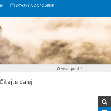
IÁ
OTÁZKY A ODPOVEDE
Verzia pre tlač
Čítajte ďalej