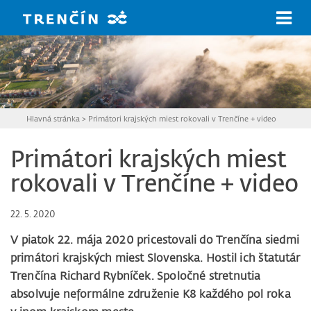
Prejsť na hlavný obsah
Hlavná stránka
>
Primátori krajských miest rokovali v Trenčíne + video
Primátori krajských miest
rokovali v Trenčíne + video
22. 5. 2020
V piatok 22. mája 2020 pricestovali do Trenčína siedmi
primátori krajských miest Slovenska. Hostil ich štatutár
Trenčína Richard Rybníček. Spoločné stretnutia
absolvuje neformálne združenie K8 každého pol roka