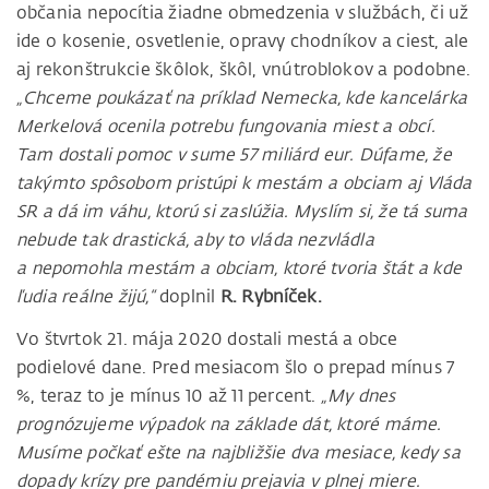
občania nepocítia žiadne obmedzenia v službách, či už
ide o kosenie, osvetlenie, opravy chodníkov a ciest, ale
aj rekonštrukcie škôlok, škôl, vnútroblokov a podobne.
„Chceme poukázať na príklad Nemecka, kde kancelárka
Merkelová ocenila potrebu fungovania miest a obcí.
Tam dostali pomoc v sume 57 miliárd eur. Dúfame, že
takýmto spôsobom pristúpi k mestám a obciam aj Vláda
SR a dá im váhu, ktorú si zaslúžia. Myslím si, že tá suma
nebude tak drastická, aby to vláda nezvládla
a nepomohla mestám a obciam, ktoré tvoria štát a kde
ľudia reálne žijú,“
doplnil
R. Rybníček.
Vo štvrtok 21. mája 2020 dostali mestá a obce
podielové dane. Pred mesiacom šlo o prepad mínus 7
%, teraz to je mínus 10 až 11 percent.
„My dnes
prognózujeme výpadok na základe dát, ktoré máme.
Musíme počkať ešte na najbližšie dva mesiace, kedy sa
dopady krízy pre pandémiu prejavia v plnej miere.