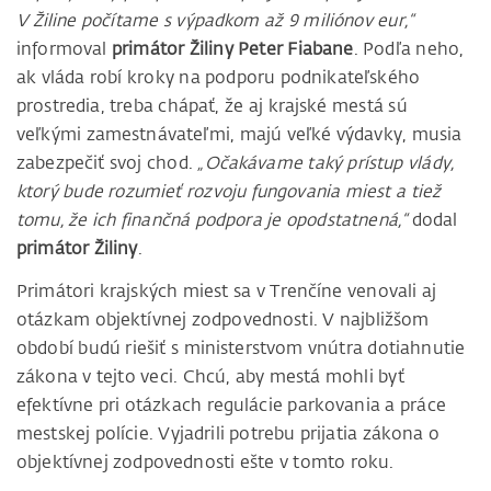
V Žiline počítame s výpadkom až 9 miliónov eur,“
informoval
primátor Žiliny Peter Fiabane
. Podľa neho,
ak vláda robí kroky na podporu podnikateľského
prostredia, treba chápať, že aj krajské mestá sú
veľkými zamestnávateľmi, majú veľké výdavky, musia
zabezpečiť svoj chod.
„Očakávame taký prístup vlády,
ktorý bude rozumieť rozvoju fungovania miest a tiež
tomu, že ich finančná podpora je opodstatnená,“
dodal
primátor Žiliny
.
Primátori krajských miest sa v Trenčíne venovali aj
otázkam objektívnej zodpovednosti. V najbližšom
období budú riešiť s ministerstvom vnútra dotiahnutie
zákona v tejto veci. Chcú, aby mestá mohli byť
efektívne pri otázkach regulácie parkovania a práce
mestskej polície. Vyjadrili potrebu prijatia zákona o
objektívnej zodpovednosti ešte v tomto roku.