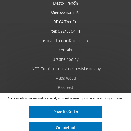
Mesto Trenčín
Mierové nám. 1/2
911 64 Trenčín
tel: 032/6504 111
e-mail: trencin@trencin.sk
Kontakt
Úradné hodiny
INFO Trenčín – oficiálne mestské noviny
Mapa webu
RSS feed
Nastavenie cookies
Na prevádzkovanie webu a analýzu návštevnosti používame súbory cookies.
Facebook
Povoliť všetko
YouTube
Instagram
Odmietnuť