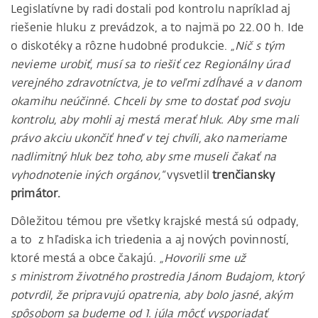
Legislatívne by radi dostali pod kontrolu napríklad aj
riešenie hluku z prevádzok, a to najmä po 22.00 h. Ide
o diskotéky a rôzne hudobné produkcie.
„Nič s tým
nevieme urobiť, musí sa to riešiť cez Regionálny úrad
verejného zdravotníctva, je to veľmi zdĺhavé a v danom
okamihu neúčinné. Chceli by sme to dostať pod svoju
kontrolu, aby mohli aj mestá merať hluk. Aby sme mali
právo akciu ukončiť hneď v tej chvíli, ako nameriame
nadlimitný hluk bez toho, aby sme museli čakať na
vyhodnotenie iných orgánov,“
vysvetlil
trenčiansky
primátor.
Dôležitou témou pre všetky krajské mestá sú odpady,
a to z hľadiska ich triedenia a aj nových povinností,
ktoré mestá a obce čakajú.
„Hovorili sme už
s ministrom životného prostredia Jánom Budajom, ktorý
potvrdil, že pripravujú opatrenia, aby bolo jasné, akým
spôsobom sa budeme od 1. júla môcť vysporiadať