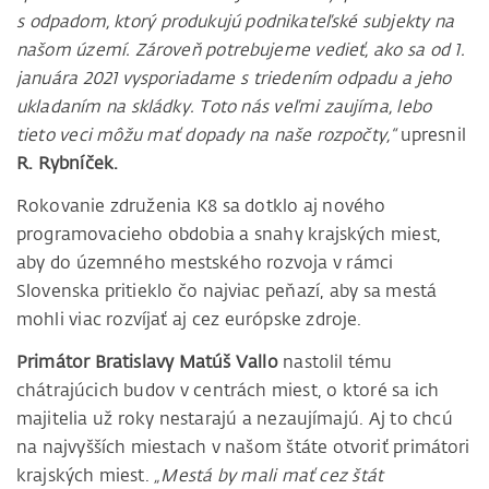
s odpadom, ktorý produkujú podnikateľské subjekty na
našom území. Zároveň potrebujeme vedieť, ako sa od 1.
januára 2021 vysporiadame s triedením odpadu a jeho
ukladaním na skládky. Toto nás veľmi zaujíma, lebo
tieto veci môžu mať dopady na naše rozpočty,“
upresnil
R. Rybníček.
Rokovanie združenia K8 sa dotklo aj nového
programovacieho obdobia a snahy krajských miest,
aby do územného mestského rozvoja v rámci
Slovenska pritieklo čo najviac peňazí, aby sa mestá
mohli viac rozvíjať aj cez európske zdroje.
Primátor Bratislavy Matúš Vallo
nastolil tému
chátrajúcich budov v centrách miest, o ktoré sa ich
majitelia už roky nestarajú a nezaujímajú. Aj to chcú
na najvyšších miestach v našom štáte otvoriť primátori
krajských miest.
„Mestá by mali mať cez štát