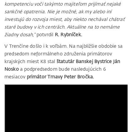
kompetenciu voči takýmto majiteľom prijímať nejaké
sankčné opatrenia. Nie je možné, ak my alebo iní
investujú do rozvoja miest, aby niekto nechával chátrať
staré budovy v ich centrách. Aktuálne na to nemáme
žiadny dosah,“
potvrdil
R. Rybníček.
V Trenčíne došlo i k voľbám. Na najbližšie obdobie sa
predsedom neformálneho združenia primátorov
krajských miest K8 stal
štatutár Banskej Bystrice Ján
Nosko
a podpredsedom bude nasledujúcich 6
mesiacov
primátor Trnavy Peter Bročka.