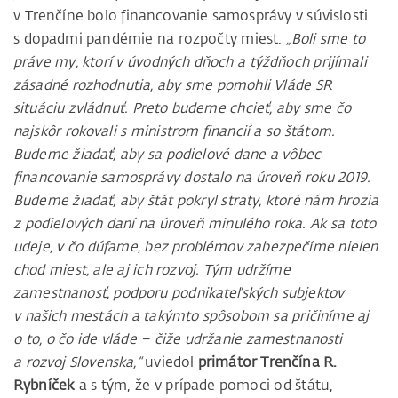
v Trenčíne bolo financovanie samosprávy v súvislosti
s dopadmi pandémie na rozpočty miest.
„Boli sme to
práve my, ktorí v úvodných dňoch a týždňoch prijímali
zásadné rozhodnutia, aby sme pomohli Vláde SR
situáciu zvládnuť. Preto budeme chcieť, aby sme čo
najskôr rokovali s ministrom financií a so štátom.
Budeme žiadať, aby sa podielové dane a vôbec
financovanie samosprávy dostalo na úroveň roku 2019.
Budeme žiadať, aby štát pokryl straty, ktoré nám hrozia
z podielových daní na úroveň minulého roka. Ak sa toto
udeje, v čo dúfame, bez problémov zabezpečíme nielen
chod miest, ale aj ich rozvoj. Tým udržíme
zamestnanosť, podporu podnikateľských subjektov
v našich mestách a takýmto spôsobom sa pričiníme aj
o to, o čo ide vláde – čiže udržanie zamestnanosti
a rozvoj Slovenska,“
uviedol
primátor Trenčína R.
Rybníček
a s tým, že v prípade pomoci od štátu,