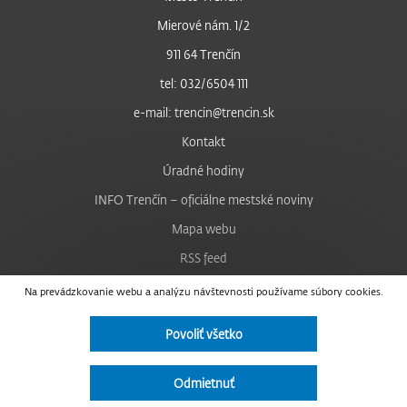
Mierové nám. 1/2
911 64 Trenčín
tel: 032/6504 111
e-mail: trencin@trencin.sk
Kontakt
Úradné hodiny
INFO Trenčín – oficiálne mestské noviny
Mapa webu
RSS feed
Nastavenie cookies
Na prevádzkovanie webu a analýzu návštevnosti používame súbory cookies.
Facebook
Povoliť všetko
YouTube
Instagram
Odmietnuť
Vyhlásenie o prístupnosti