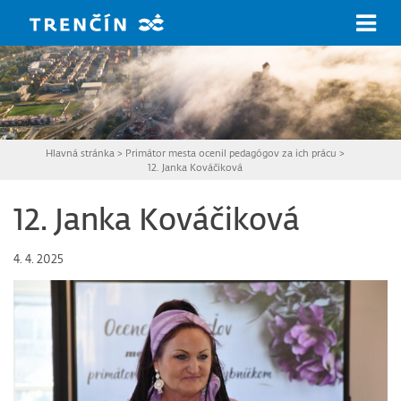
Prejsť na hlavný obsah
Hlavná stránka
>
Primátor mesta ocenil pedagógov za ich prácu
>
12. Janka Kováčiková
12. Janka Kováčiková
4. 4. 2025