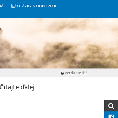
IÁ
OTÁZKY A ODPOVEDE
Verzia pre tlač
Čítajte ďalej