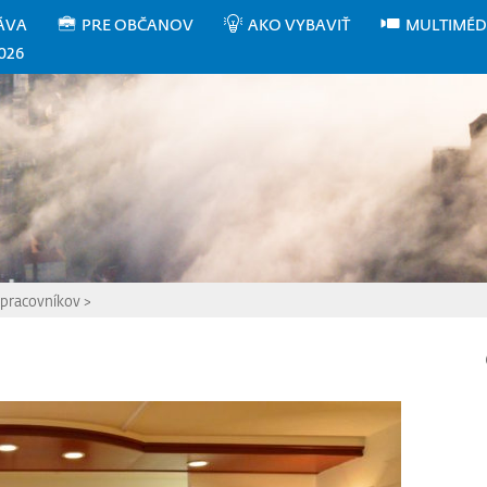
ÁVA
PRE OBČANOV
AKO VYBAVIŤ
MULTIMÉD
026
 pracovníkov
>