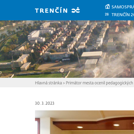
Prejsť na hlavný obsah
SAMOSPR
TRENČÍN 2
Hlavná stránka
>
Primátor mesta ocenil pedagogických
30. 3. 2023