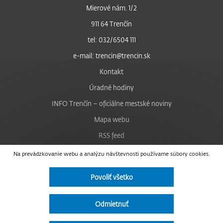
Mierové nám. 1/2
911 64 Trenčín
tel: 032/6504 111
e-mail: trencin@trencin.sk
Kontakt
Úradné hodiny
INFO Trenčín – oficiálne mestské noviny
Mapa webu
RSS feed
Nastavenie cookies
Na prevádzkovanie webu a analýzu návštevnosti používame súbory cookies.
Facebook
Povoliť všetko
YouTube
Instagram
Odmietnuť
Vyhlásenie o prístupnosti