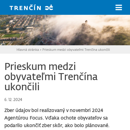
Prejsť na hlavný obsah
Hlavná stránka
>
Prieskum medzi obyvateľmi Trenčína ukončili
Prieskum medzi
obyvateľmi Trenčína
ukončili
6. 12. 2024
Zber údajov bol realizovaný v novembri 2024
Agentúrou Focus. Vďaka ochote obyvateľov sa
podarilo ukončiť zber skôr, ako bolo plánované.