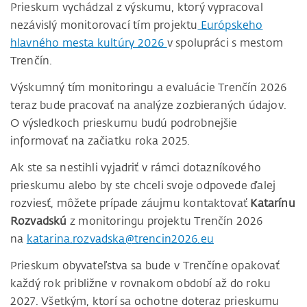
Prieskum vychádzal z výskumu, ktorý vypracoval
nezávislý monitorovací tím projektu
Európskeho
hlavného mesta kultúry 2026
v spolupráci s mestom
Trenčín.
Výskumný tím monitoringu a evaluácie Trenčín 2026
teraz bude pracovať na analýze zozbieraných údajov.
O výsledkoch prieskumu budú podrobnejšie
informovať na začiatku roka 2025.
Ak ste sa nestihli vyjadriť v rámci dotazníkového
prieskumu alebo by ste chceli svoje odpovede ďalej
rozviesť, môžete prípade záujmu kontaktovať
Katarínu
Rozvadskú
z monitoringu projektu Trenčín 2026
na
katarina.rozvadska@trencin2026.eu
Prieskum obyvateľstva sa bude v Trenčíne opakovať
každý rok približne v rovnakom období až do roku
2027. Všetkým, ktorí sa ochotne doteraz prieskumu