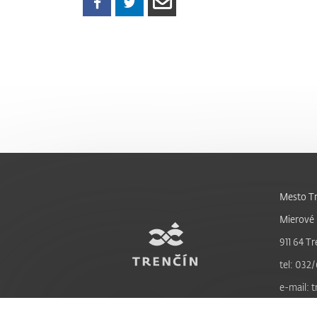
Mesto Tr
Mierové 
911 64 Tr
tel: 032/
e-mail: 