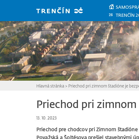
Prejsť na hlavný obsah
SAMOSPR
TRENČÍN 2
Hlavná stránka
>
Priechod pri zimnom štadióne je bezp
Priechod pri zimnom 
13. 10. 2023
Priechod pre chodcov pri Zimnom štadióne 
Považská a Šoltésova prešiel stavebnými úpr