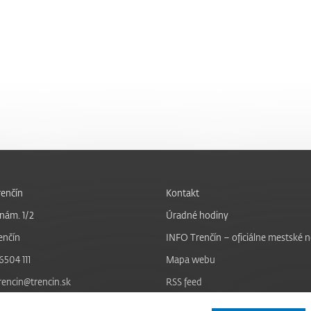
enčín
Kontakt
nám. 1/2
Úradné hodiny
enčín
INFO Trenčín – oficiálne mestské 
6504 111
Mapa webu
trencin@trencin.sk
RSS feed
Nastavenie cookies