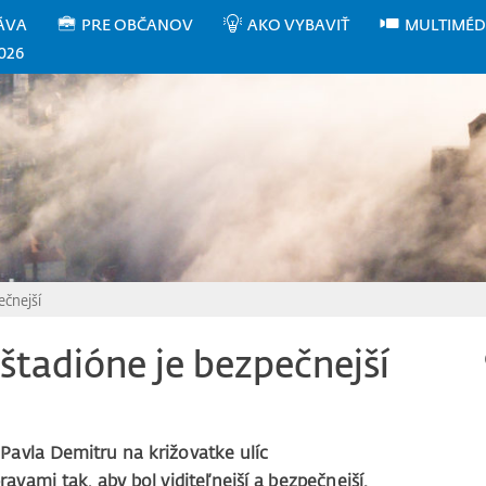
ÁVA
PRE OBČANOV
AKO VYBAVIŤ
MULTIMÉD
026
ečnejší
štadióne je bezpečnejší
Pavla Demitru na križovatke ulíc
avami tak, aby bol viditeľnejší a bezpečnejší.