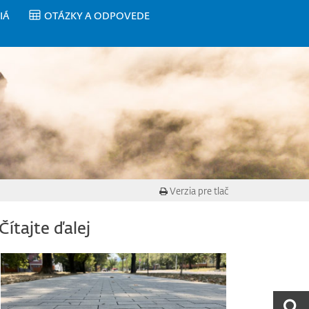
IÁ
OTÁZKY A ODPOVEDE
Verzia pre tlač
Čítajte ďalej